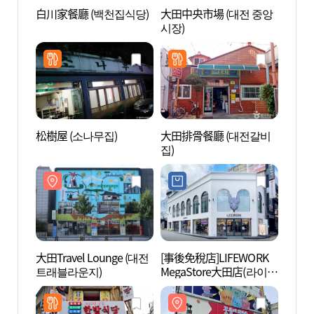
白川家餐廳 (백천집식당)
大田中央市場 (대전 중앙
大田Tr
시장)
트래블
松樹屋 (소나무집)
大田排骨餐廳 (대전갈비
大興洞
집)
동 문
大田Travel Lounge (대전
[事後免稅店]LIFEWORK
鐵路宿
트래블라운지)
MegaStore大田店(라이프
(철도
워크 메가스토어 대전점)