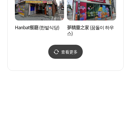
Hanbat餐廳 (한밭식당)
夢精靈之家 (꿈돌이 하우
大田近
스)
忠南道
현대사
청사 
查看更多