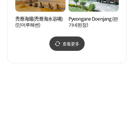
禿脊海邊(禿脊海水浴場)
Pyeongane Doenjang (편
摩尼山
(민머루해변)
가네된장）
화))
查看更多