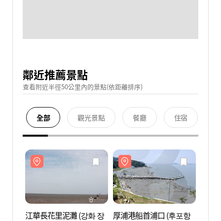
鄰近推薦景點
查看附近半徑50公里內的景點(依距離排序)
全部
觀光景點
餐廳
住宿
江華長花里泥灘 (강화 장
厚浦港船首浦口 (후포항
江華長