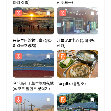
화리 갯벌)
선수포구)
화리 
長花里日落觀景臺 (장화
江華泥灘中心 (강화갯벌
長花里
리일몰조망지)
센터)
리일몰
席毛島七面草生態群落地
Tongilho (통일호)
席毛
(석모도 칠면초 군락지)
(석모