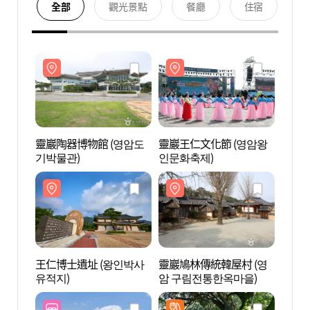
全部
觀光景點
餐廳
住宿
靈巖陶器博物館 (영암도
靈巖王仁文化節 (영암왕
靈巖陶
기박물관)
인문화축제)
기박물
王仁博士遺址 (왕인박사
靈巖鳩林傳統韓屋村 (영
靈巖鳩
유적지)
암 구림전통한옥마을)
암 구