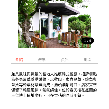
/
1
9
介紹
選單
資訊
地圖
兼具風味與氣氛的當地人推薦韓式餐廳，招牌餐點
為冬蟲夏草藥膳燉雞，以雞肉、東蟲夏草、鮑魚與
章魚等韓藥材燉煮而成，湯頭濃郁可口。店家完整
保留了韓屋風情，氣氛絕佳。位於春天櫻花盛開的
王仁博士遺址附近，可在賞花的同時用餐。