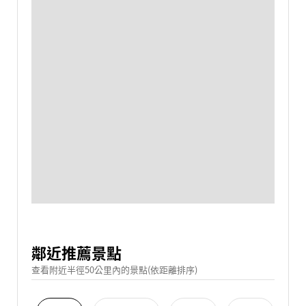
鄰近推薦景點
查看附近半徑50公里內的景點(依距離排序)