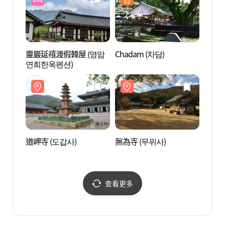
靈巖延禧渡假韓屋 (영암
Chadam (차담)
無為寺
연희한옥펜션)
道岬寺 (도갑사)
無為寺 (무위사)
月出山
출산 
查看更多