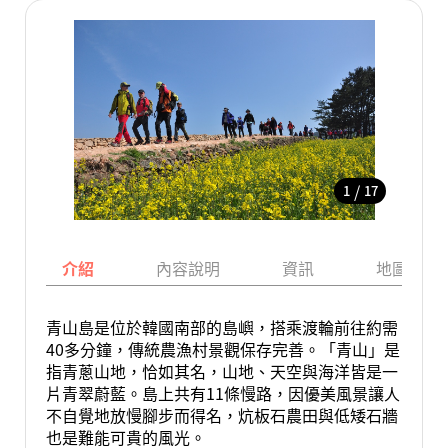
/
1
17
介紹
內容說明
資訊
地圖
青山島是位於韓國南部的島嶼，搭乘渡輪前往約需
40多分鐘，傳統農漁村景觀保存完善。「青山」是
指青蔥山地，恰如其名，山地、天空與海洋皆是一
片青翠蔚藍。島上共有11條慢路，因優美風景讓人
不自覺地放慢腳步而得名，炕板石農田與低矮石牆
也是難能可貴的風光。