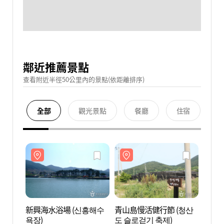
鄰近推薦景點
查看附近半徑50公里內的景點(依距離排序)
全部
觀光景點
餐廳
住宿
新興海水浴場 (신흥해수
青山島慢活健行節 (청산
新興海
욕장)
도 슬로걷기 축제)
욕장)