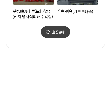
薪智鳴沙十里海水浴場
莞島沙院 (완도모래뜰)
莞島塔
(신지 명사십리해수욕장)
查看更多