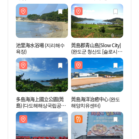
池里海水浴場 (지리해수
莞島郡青山島[Slow City]
莞島郡青
욕장)
(완도군 청산도 [슬로시
(완도
티])
티])
多島海海上國立公園(莞
莞島海洋治癒中心 (완도
莞島海
島) (다도해해상국립공원
해양치유센터)
해양치
(완도))