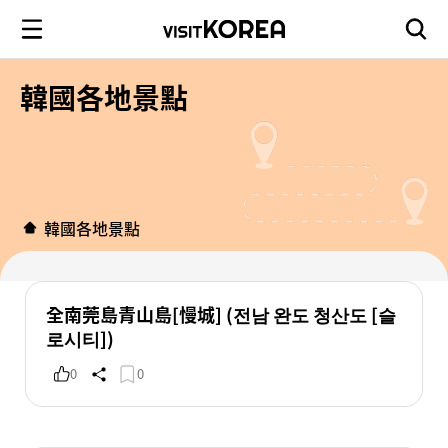
韓國各地景點
韓國各地景點
全南莞島青山島[慢城] (전남 완도 청산도 [슬
로시티])
0
0