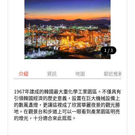
/
1
3
介紹
資訊
地圖
鄰近推薦景點
1967年建成的韓國最大重化學工業園區。不僅具有
引領韓國經濟的歷史意義，設置在巨大機械設備上
的數萬盞燈，更讓這裡成了欣賞華麗夜景的觀光勝
地。在觀景台和步道上可以一眼看到產業園區明亮
的燈光，十分適合來此逛逛。