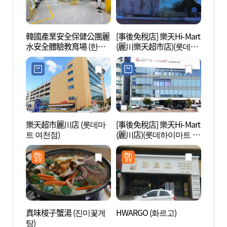
韓國產業安全保健公團麗
[事後免稅店] 樂天Hi-Mart
韓國
水安全體驗教育場 (한국
(麗川樂天超市店)(롯데하
水安全
산업안전보건공단 여수
이마트 여천롯데마트점)
산업
안전체험교육장)
안전
樂天超市麗川店 (롯데마
[事後免稅店] 樂天Hi-Mart
興國寺
트 여천점)
(麗川店)(롯데하이마트 여
수))
천점)
真味梭子蟹湯 (진미꽃게
HWARGO (화르고)
靈鷲山
탕)
수))