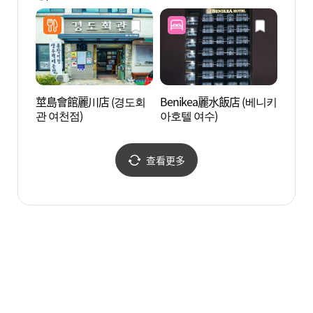
莖島會館麗川店 (경도회
Benikea麗水飯店 (베니키
蘇湖動
관 여천점)
아호텔 여수)
리)
查看更多