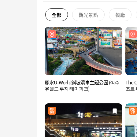
全部
觀光景點
餐廳
麗水U-World斜坡滑車主題公園 (여수
The
유월드 루지 테마파크)
조트 