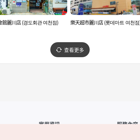
館麗川店 (경도회관 여천점)
樂天超市麗川店 (롯데마트 여천점
查看更多
實用資訊
服務內容
韓國觀光公社APP
服務條款