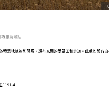
鄰近推薦景點
各種濕地植物和藻類，還有寬闊的蘆葦田和步道。此處也設有自
191-4