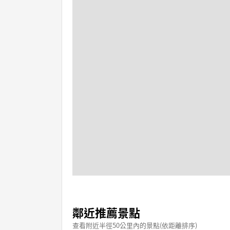
鄰近推薦景點
查看附近半徑50公里內的景點(依距離排序)