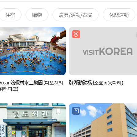
住宿
購物
慶典/活動/表演
休閒運動
 Ocean渡假村水上樂園 (디오션리
蘇湖動動橋 (소호동동다리)
워터파크)