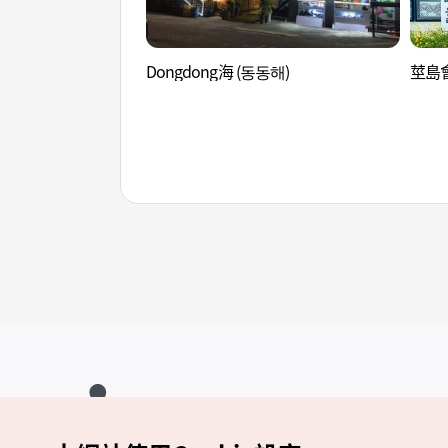
Dongdong海 (동동해)
莖島會