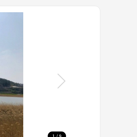
/
1
9