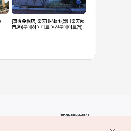
)
[事後免稅店] 樂天Hi-Mart (麗川樂天超
麗水國家產業園區 (
市店)(롯데하이마트 여천롯데마트점)
지)
其他相關網站
韓國觀光公社介紹