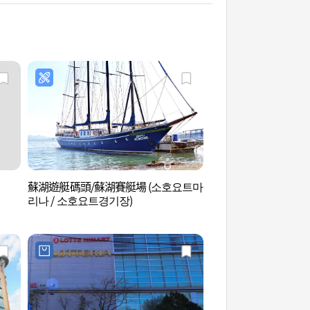
蘇湖遊艇碼頭/蘇湖賽艇場 (소호요트마
麗水U-World斜坡
리나 / 소호요트경기장)
유월드 루지 테마파크