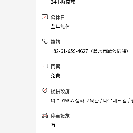
24小時開放
公休日
全年無休
諮詢
+82-61-659-4627（麗水市廳公園課）
門票
免費
提供設施
여수 YMCA 생태교육관 / 나무데크길 /
停車設施
有