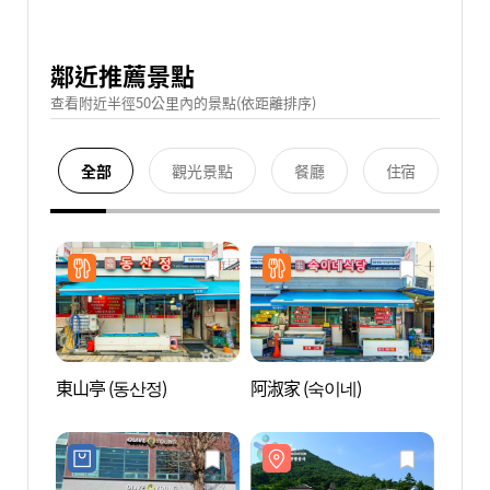
鄰近推薦景點
查看附近半徑50公里內的景點(依距離排序)
全部
觀光景點
餐廳
住宿
東山亭 (동산정)
阿淑家 (숙이네)
昊潭航
담 항