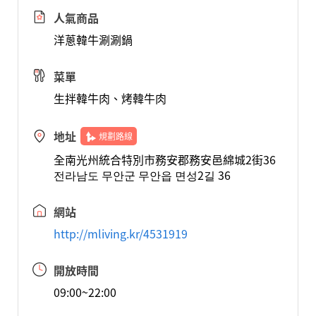
人氣商品
洋蔥韓牛涮涮鍋
菜單
生拌韓牛肉、烤韓牛肉
地址
規劃路線
全南光州統合特別市務安郡務安邑綿城2街36
전라남도 무안군 무안읍 면성2길 36
網站
http://mliving.kr/4531919
開放時間
09:00~22:00