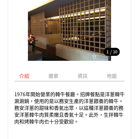
/
1
10
介紹
選單
資訊
地圖
1976年開始營業的韓牛餐廳。招牌餐點是洋蔥韓牛
涮涮鍋，使用的是以務安生產的洋蔥餵養的韓牛。
務安洋蔥的甜味和香氣出眾，以這種洋蔥餵養的務
安洋蔥韓牛肉質柔嫩且香氣十足。此外，生拌韓牛
肉和烤韓牛肉也十分受歡迎。