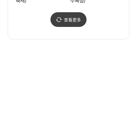
축제)
수욕장)
자연생
查看更多