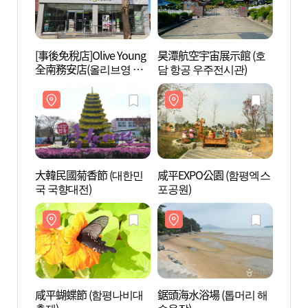
[事後免稅店]Olive Young
昊潭航空宇宙展示館 (호
鋸頭海
全南務安店(올리브영 전
담 항공 우주전시관)
수욕장
남무안점)
大韓民國菊香節 (대한민
咸平EXPO公園 (함평엑스
羅州攝
국 국향대전)
포공원)
영상테
咸平蝴蝶節 (함평나비대
鋸頭海水浴場 (톱머리 해
咸平自