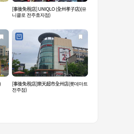
[事後免稅店] UNIQLO (全州孝子店)(유
三川2洞馬格利街 (삼
니클로 전주효자점)
목)
)
[事後免稅店]樂天超市全州店(롯데마트
客舍街 (객사길)
전주점)