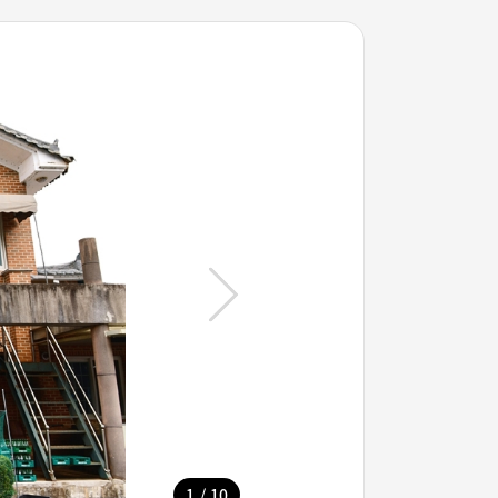
/
1
10