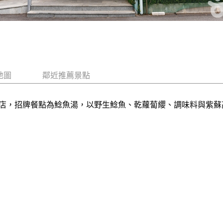
地圖
鄰近推薦景點
店，招牌餐點為鯰魚湯，以野生鯰魚、乾蘿蔔纓、調味料與紫蘇