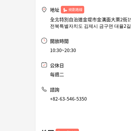
地址
規劃路線
全北特別自治道金堤市金溝面大栗2街1
전북특별자치도 김제시 금구면 대율2길 
開放時間
10:30~20:30
公休日
每週二
諮詢
+82-63-546-5350