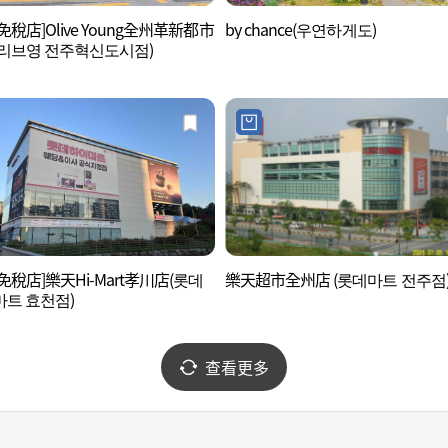
免稅店]Olive Young全州革新都市
by chance(우연하게도)
리브영 전주혁신도시점)
免稅店]樂天Hi-Mart孝川店(롯데
樂天超市全州店 (롯데마트 전주점
트 효천점)
查看更多