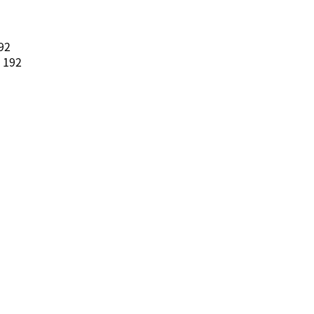
92
192