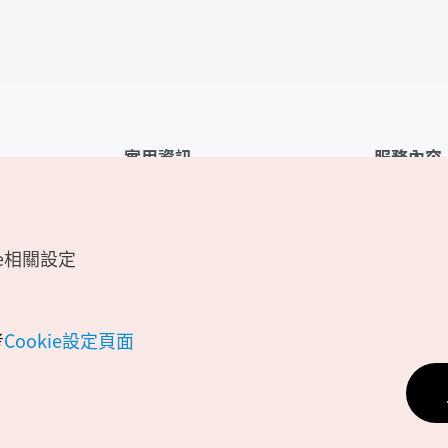
實用資訊
服務內容
韓國觀光公社APP
服務條款
1330韓國旅遊諮詢翻譯熱線
FAQ
e相關設定
韓國旅遊地圖
個人資訊保
電子書
Cookie 設
Odii
Cookie政策
考
Cookie設定頁面
位置資訊服
個人位置資