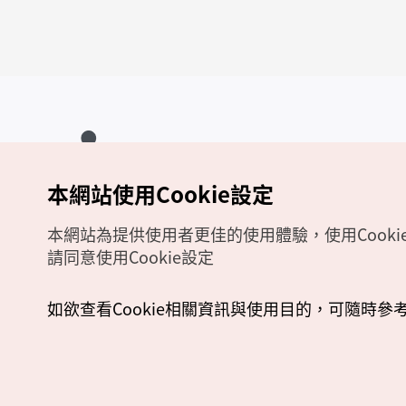
本網站使用Cookie設定
Copyrights (c) 韓國觀光公社版權所有
如有相關疑問或建議，歡迎來信至
官方信箱
chinese_big5@knto.or.kr
本網站為提供使用者更佳的使用體驗，使用Cooki
請同意使用Cookie設定
如欲查看Cookie相關資訊與使用目的，可隨時參