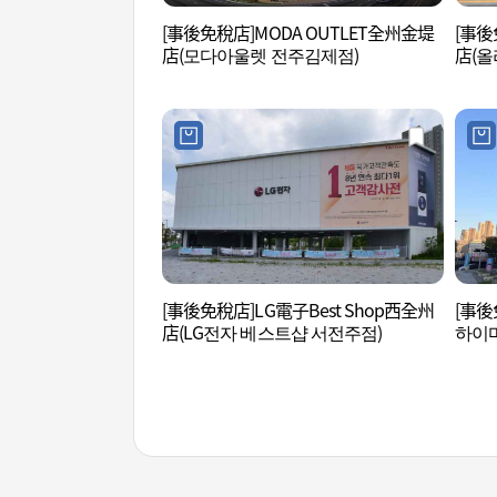
[事後免稅店]MODA OUTLET全州金堤
[事後
店(모다아울렛 전주김제점)
店(올
[事後免稅店]LG電子Best Shop西全州
[事後
店(LG전자 베스트샵 서전주점)
하이마