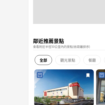
鄰近推薦景點
查看附近半徑50公里內的景點(依距離排序)
全部
觀光景點
餐廳