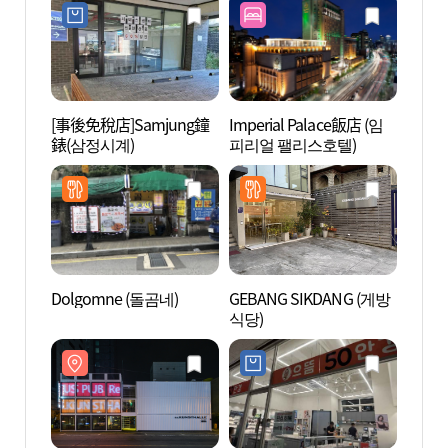
[事後免稅店]Samjung鐘
Imperial Palace飯店 (임
SJ K
錶(삼정시계)
피리얼 팰리스호텔)
트할레
Dolgomne (돌곰네)
GEBANG SIKDANG (게방
島山公
식당)