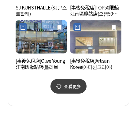
SJ KUNSTHALLE (SJ쿤스
[事後免稅店]TOP50眼鏡
李文元
트할레)
江南區廳站店(으뜸50안
의원)
경 강남구청역점)
[事後免稅店]Olive Young
[事後免稅店]Artisan
首爾
江南區廳站店(올리브영
Korea(아티산코리아)
會館 
강남구청역점)
재전수
查看更多