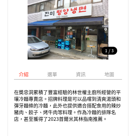
/
1
3
介紹
選單
資訊
地圖
在奬忠洞累積了豐富經驗的林世權主廚所經營的平
壤冷麵專賣店。招牌料理是可以品嚐到清爽湯頭和
彈牙麵條的冷麵，此外也提供適合搭配食用的辣炒
豬肉、餃子、烤牛肉等料理。作為冷麵的排隊名
店，甚至獲得了2023首爾米其林指南推薦。