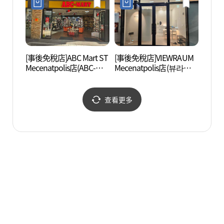
[事後免稅店]ABC Mart ST
[事後免稅店]VIEWRAUM
Goob
Mecenatpolis店(ABC-
Mecenatpolis店(뷰라움
네 플
MART ST 메세나폴리스
메세나폴리스점)
점)
查看更多