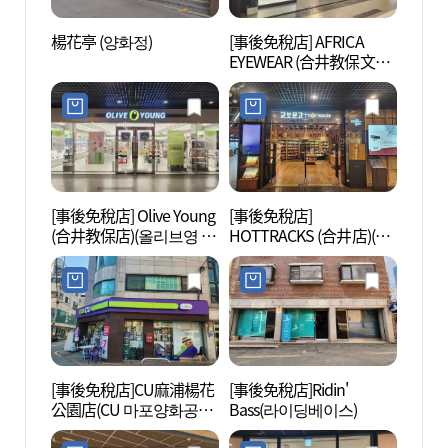
楊花亭 (양화정)
[事後免稅店] AFRICA
切頭山
EYEWEAR (合井教保文庫
순교성
店)(아프리카안경 합정교
보문고점)
[事後免稅店] Olive Young
[事後免稅店]
望理團
(合井教保店)(올리브영 합
HOTTRACKS (合井店)(핫
정교보점)
트랙스 합정점)
[事後免稅店]CU麻浦楊花
[事後免稅店]Ridin'
KT&
公園店(CU 마포양화공원
Bass(라이딩베이스)
(KT&
점)