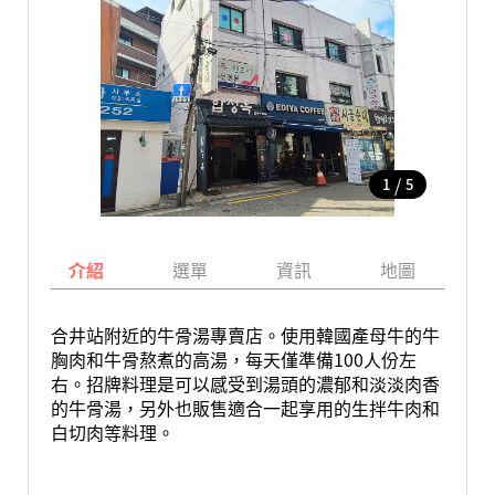
/
1
5
介紹
選單
資訊
地圖
合井站附近的牛骨湯專賣店。使用韓國產母牛的牛
胸肉和牛骨熬煮的高湯，每天僅準備100人份左
右。招牌料理是可以感受到湯頭的濃郁和淡淡肉香
的牛骨湯，另外也販售適合一起享用的生拌牛肉和
白切肉等料理。