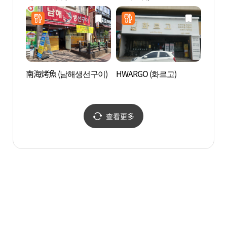
南海烤魚 (남해생선구이)
HWARGO (화르고)
韓國
水安全
산업
안전
查看更多