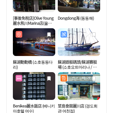
[事後免稅店]Olive Young
Dongdong海 (동동해)
蘇湖動
麗水熊川Marina店(올리
리)
브영 여수웅천마리나점)
蘇湖動動橋 (소호동동다
蘇湖遊艇碼頭/蘇湖賽艇
The
리)
場 (소호요트마리나 / 소
園 (
호요트경기장)
크)
Benikea麗水飯店 (베니키
莖島會館麗川店 (경도회
鳳山醬
아호텔 여수)
관 여천점)
산게