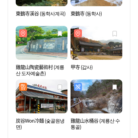
東鶴寺溪谷 (동학사계곡)
東鶴寺 (동학사)
東鶴寺
雞龍山陶瓷藝術村 (계룡
甲寺 (갑사)
雞龍山
산 도자예술촌)
산 도
炭谷Won冷麵 (숯골원냉
雞龍山水桶谷 (계룡산 수
甲寺溪
면)
통골)