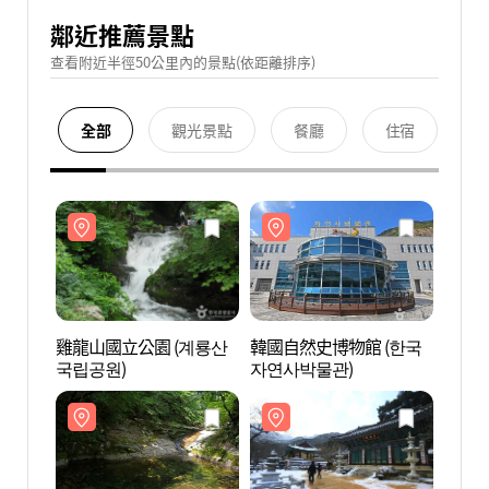
鄰近推薦景點
查看附近半徑50公里內的景點(依距離排序)
全部
觀光景點
餐廳
住宿
雞龍山國立公園 (계룡산
韓國自然史博物館 (한국
雞龍山
국립공원)
자연사박물관)
국립공