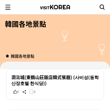
韓國各地景點
韓國各地景點
泗沘城(東鶴山莊飯店韓式餐廳) (사비성(동학
산장호텔 한식당))
0
0