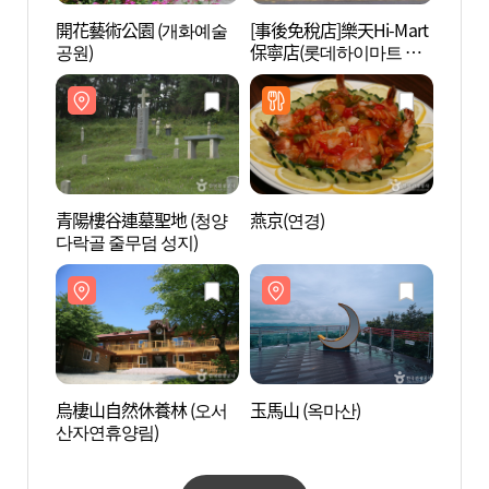
開花藝術公園 (개화예술
[事後免稅店]樂天Hi-Mart
開花藝
공원)
保寧店(롯데하이마트 보
공원)
령점)
青陽樓谷連墓聖地 (청양
燕京(연경)
烏棲山
다락골 줄무덤 성지)
산자연
烏棲山自然休養林 (오서
玉馬山 (옥마산)
淨岩寺
산자연휴양림)