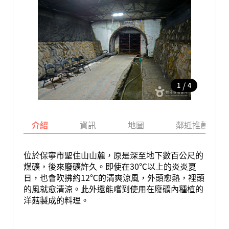
/
1
4
介紹
資訊
地圖
鄰近推薦景點
位於保寧市聖住山山麓，原是深至地下數百公尺的
煤礦，後來廢礦許久。即使在30℃以上的炎炎夏
日，也會吹拂約12℃的清爽涼風，外頭愈熱，裡頭
的風就愈清涼。此外還能嚐到使用在廢礦內種植的
洋菇製成的料理。