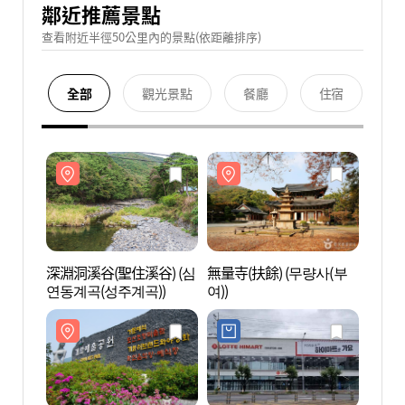
鄰近推薦景點
查看附近半徑50公里內的景點(依距離排序)
全部
觀光景點
餐廳
住宿
深淵洞溪谷(聖住溪谷) (심
無量寺(扶餘) (무량사(부
深淵洞
연동계곡(성주계곡))
여))
연동계