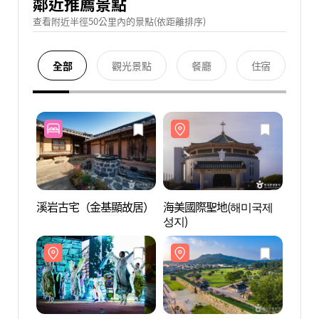
鄰近推薦景點
查看附近半徑50公里內的景點(依距離排序)
全部
觀光景點
餐廳
住宿
溪岩古宅（金基顯故居）
海美國際聖地(해미국제
海美
성지)
성지)