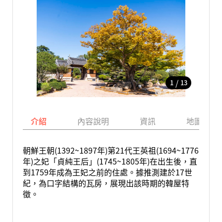
/
1
13
介紹
內容說明
資訊
地圖
朝鮮王朝(1392~1897年)第21代王英祖(1694~1776
年)之妃「貞純王后」(1745~1805年)在出生後，直
到1759年成為王妃之前的住處。據推測建於17世
紀，為口字結構的瓦房，展現出該時期的韓屋特
徵。