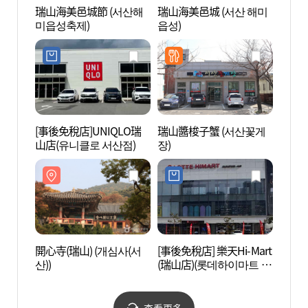
瑞山海美邑城節 (서산해
瑞山海美邑城 (서산 해미
開心寺
미읍성축제)
읍성)
산))
[事後免稅店]UNIQLO瑞
瑞山醬梭子蟹 (서산꽃게
瑞山
山店(유니클로 서산점)
장)
座佛像
여래삼
開心寺(瑞山) (개심사(서
[事後免稅店] 樂天Hi-Mart
浮石寺
산))
(瑞山店)(롯데하이마트 서
산))
산점)
查看更多