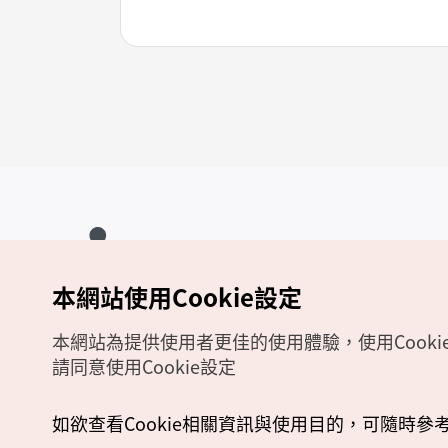
本網站使用Cookie設定
Copyrights (c) 韓國觀光公社版權所有
如有相關疑問或建議，歡迎來信至
官方信箱
chinese_big5@knto.or.kr
本網站為提供使用者更佳的使用體驗，使用Cooki
請同意使用Cookie設定
如欲查看Cookie相關資訊與使用目的，可隨時參