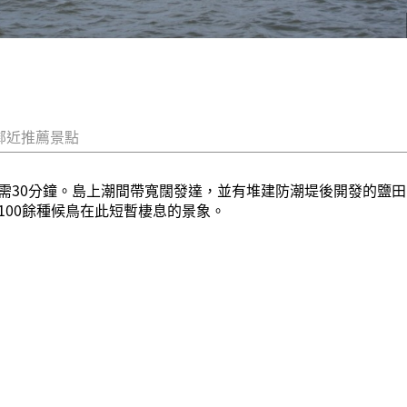
鄰近推薦景點
需30分鐘。島上潮間帶寬闊發達，並有堆建防潮堤後開發的鹽
100餘種候鳥在此短暫棲息的景象。