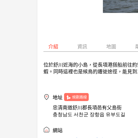
介紹
資訊
地圖
位於舒川近海的小島，從長項港搭船前往約
蝦。同時這裡也是候鳥的遷徙途徑，能見到
地址
規劃路線
忠清南道舒川郡長項邑有父島街
충청남도 서천군 장항읍 유부도길
網站