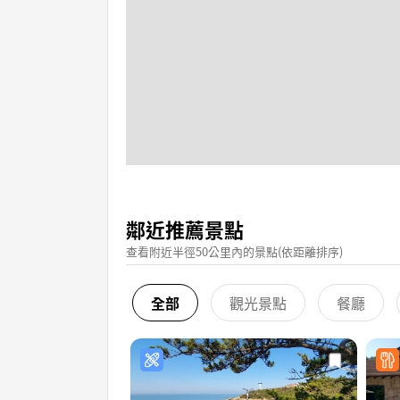
鄰近推薦景點
查看附近半徑50公里內的景點(依距離排序)
全部
觀光景點
餐廳