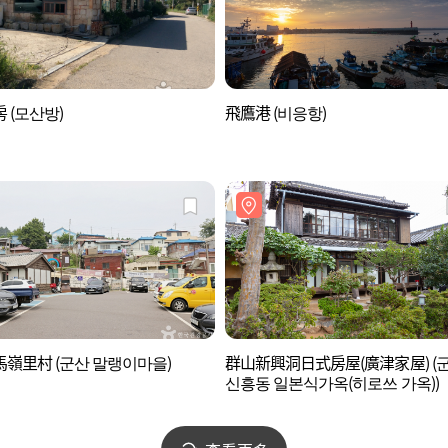
 (모산방)
飛鷹港 (비응항)
嶺里村 (군산 말랭이마을)
群山新興洞日式房屋(廣津家屋) (
신흥동 일본식가옥(히로쓰 가옥))