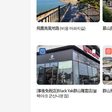
飛鷹南風地路 (비응 마파지길)
慕山房
[事後免稅店]Black Yak群山羅雲店(블
群山馬
랙야크 군산나운점)