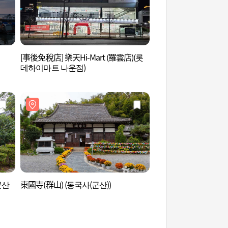
[事後免稅店] 樂天Hi-Mart (羅雲店)(롯
飛鷹港 (비응항)
데하이마트 나운점)
군산
東國寺(群山) (동국사(군산))
日據時期群山歷史館 
역사관)