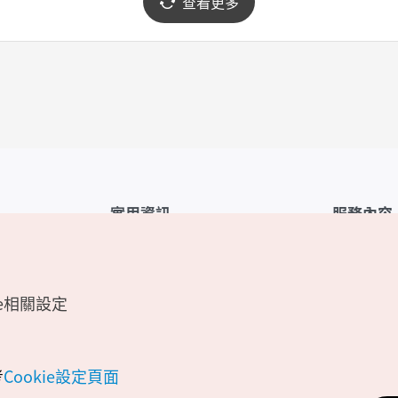
查看更多
實用資訊
服務內容
韓國觀光公社APP
服務條款
1330韓國旅遊諮詢翻譯熱線
FAQ
e相關設定
韓國旅遊地圖
個人資訊保
電子書
Cookie 設
Odii
Cookie政策
考
Cookie設定頁面
位置資訊服