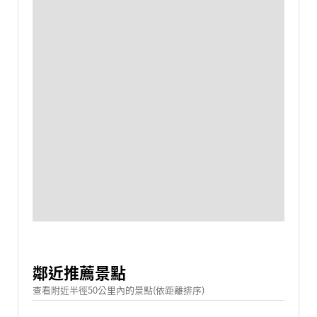
鄰近推薦景點
查看附近半徑50公里內的景點(依距離排序)