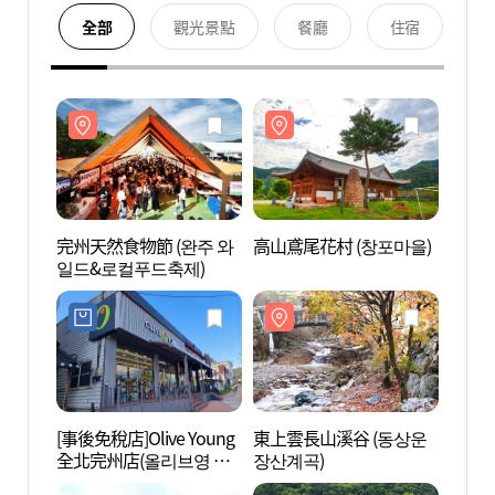
全部
觀光景點
餐廳
住宿
完州天然食物節 (완주 와
高山鳶尾花村 (창포마을)
高山鳶
일드&로컬푸드축제)
[事後免稅店]Olive Young
東上雲長山溪谷 (동상운
五城堤
全北完州店(올리브영 전
장산계곡)
지)
북완주점)