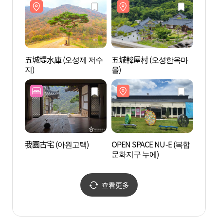
五城堤水庫 (오성제 저수
五城韓屋村 (오성한옥마
OPEN
지)
을)
문화지
我園古宅 (아원고택)
OPEN SPACE NU-E (복합
升峙聖
문화지구 누에)
查看更多