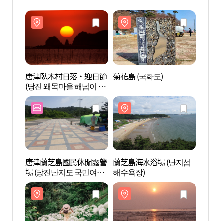
唐津臥木村日落‧迎日節
菊花島 (국화도)
菊花島
(당진 왜목마을 해넘이 해
맞이축제)
唐津蘭芝島國民休閒露營
蘭芝島海水浴場 (난지섬
三仙山
場 (당진난지도 국민여가
해수욕장)
목원)
캠핑장)