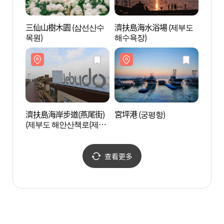
三仙山樹木園 (삼선산수
濟扶島海水浴場 (제부도
濟扶島
목원)
해수욕장)
(제부
꼬리길
濟扶島海岸步道(燕尾街)
宮坪港 (궁평항)
宮坪港
(제부도 해안산책로(제비
꼬리길))
查看更多