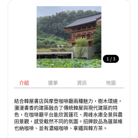
/
1
3
介紹
選單
資訊
地圖
結合韓屋書店與摩登咖啡廳兩種魅力，樹木環繞，
瀰漫書香的建築融合了傳統韓屋與現代建築的特
色，在咖啡廳平台能欣賞蓮花、周峰水庫全景與農
田景觀，感受截然不同的氛圍。招牌飲品為蓮葉維
也納咖啡、並有濃縮咖啡、拿鐵與韓方茶。