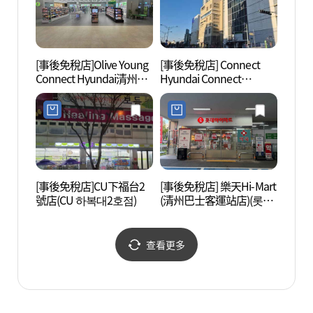
[事後免稅店]Olive Young
[事後免稅店] Connect
雲理團
Connect Hyundai清州店
Hyundai Connect
(올리브영 커넥트현대 청
Hyundai清州店(커넥트현
주점)
대 청주)
[事後免稅店]CU下福台2
[事後免稅店] 樂天Hi-Mart
西門
號店(CU 하복대2호점)
(清州巴士客運站店)(롯데
五花肉
하이마트 청주터미널점)
장&
查看更多