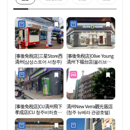
[事後免稅店]三星Store西
[事後免稅店]Olive Young
清州藝
清州(삼성스토어 서청주)
清州下福台店(올리브영
의전당
청주하복대점)
[事後免稅店]CU清州飛下
清州New Verra觀光飯店
清州興
孝成店(CU 청주비하효성
(청주 뉴베라 관광호텔)
사지)
점)