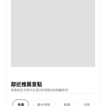
鄰近推薦景點
查看附近半徑50公里內的景點(依距離排序)
全部
觀光景點
餐廳
住宿