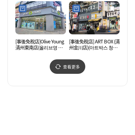
점)
[事後免稅店]Olive Young
[事後免稅店] ART BOX (清
壽岩谷
清州東南店(올리브영 청
州金川店)(아트박스 청주
페거리
주동남점)
금천점)
查看更多