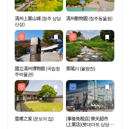
清州上黨山城 (청주 상당
清州動物園 (청주동물원)
清州上
산성)
산성)
國立清州博物館 (국립청
栗陽川 (율량천)
國立清
주박물관)
주박물
雲甫之家 (운보의 집)
[事後免稅店] 樂天超市
雲甫之
(上黨店)(롯데마트 상당