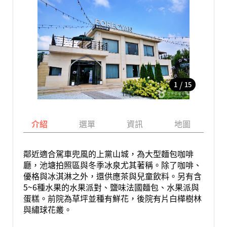
/
1
15
介紹
選單
資訊
地圖
鄰近適合駕車兜風的上黨山城，為大型麵包咖啡
廳，池塘拍照區與冬季冰泉尤其著稱。除了咖啡、
優格與冰淇淋之外，還供應茶與兒童飲料。另有含
5~6種水果的水果派對、鹽味法國麵包、水果派與
蛋糕。前院為草坪並種有鮮花，後院有片白樺樹林
與繡球花叢。