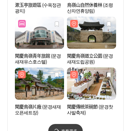
漱玉亭旅遊區 (수옥정관
鳥嶺山自然休養林 (조령
漱玉亭
광지)
산자연휴양림)
광지)
聞慶鳥嶺青年旅館 (문경
聞慶鳥嶺道立公園 (문경
聞慶鳥
새재유스호스텔)
새재도립공원)
새재도
聞慶鳥嶺片廠 (문경새재
聞慶傳統茶碗節 (문경찻
雙谷
오픈세트장)
사발축제)
查看更多