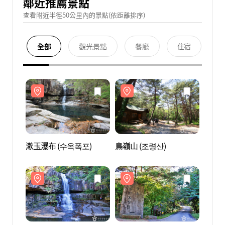
鄰近推薦景點
查看附近半徑50公里內的景點(依距離排序)
全部
觀光景點
餐廳
住宿
漱玉瀑布 (수옥폭포)
鳥嶺山 (조령산)
漱玉瀑