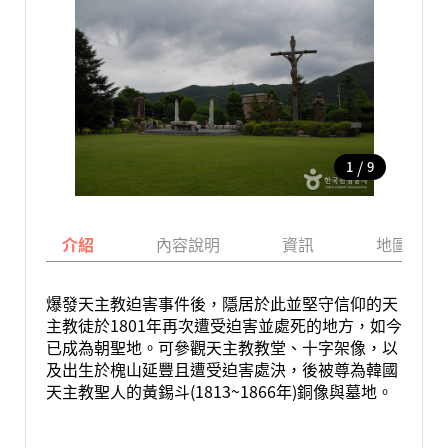
/
1
9
介紹
內容說明
資訊
地圖
爆發天主教迫害事件後，隱居於此並堅守信仰的天
主教徒於1801年再次遭受迫害並處死的地方，如今
已成為朝聖地。可參觀天主教教堂、十字架像，以
及出生於槐山延豐且遭受迫害處決，後被尊為韓國
天主教聖人的黃錫斗(1813~1866年)銅像與墓地。