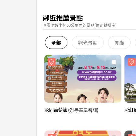
鄰近推薦景點
查看附近半徑50公里內的景點(依距離排序)
全部
觀光景點
餐廳
永同葡萄節 (영동포도축제)
彩虹療