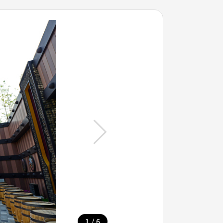
/
1
6