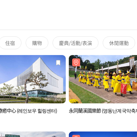
住宿
購物
慶典/活動/表演
休閒運動
癒中心 (레인보우 힐링센터)
永同蘭溪國樂節 (영동난계국악축