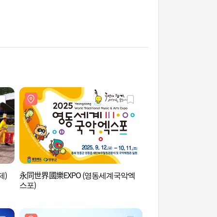
제)
永同世界國樂EXPO (영동세계국악엑
彩虹療癒中心 (레인
스포)