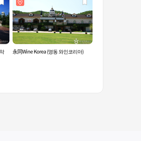
악
永同Wine Korea (영동 와인코리아)
月留峰(寒泉八景) (월