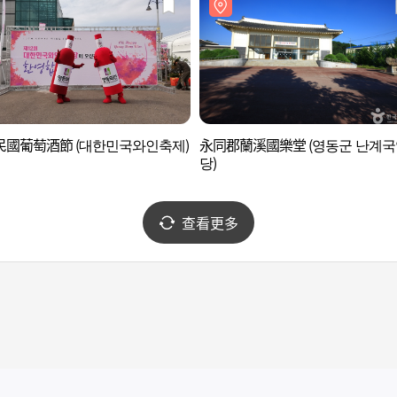
民國葡萄酒節 (대한민국와인축제)
永同郡蘭溪國樂堂 (영동군 난계국
당)
查看更多