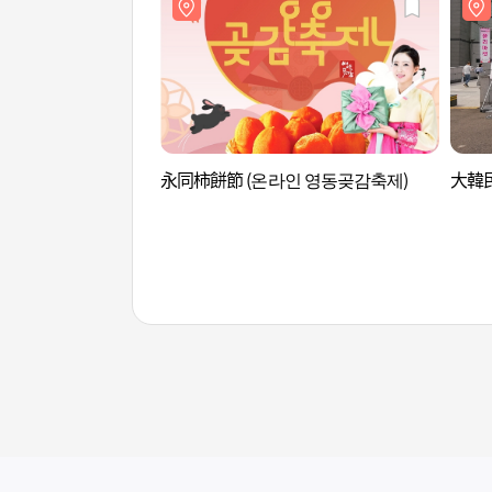
永同柿餅節 (온라인 영동곶감축제)
大韓