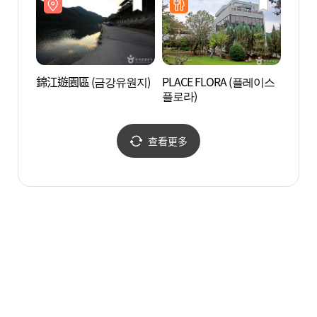
錦江遊園區 (금강유원지)
PLACE FLORA (플레이스
大清湖
플로라)
호자연
查看更多