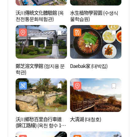
沃川傳統文化體驗館 (옥
水生植物學習園 (수생식
水生植
천전통문화체험관)
물학습원)
물학습
鄭芝溶文學館 (정지용 문
Daebak家 (대박집)
大清湖
학관)
沃川鄉愁百里自行車道
大清湖 (대청호)
龍巖寺
(錦江路線) (옥천 향수 100
천))
리 자전거길(금강코스))