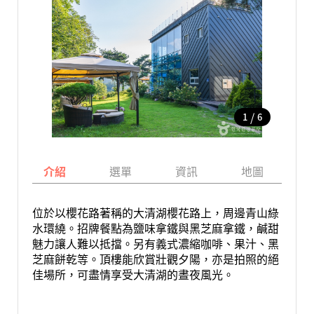
/
1
6
介紹
選單
資訊
地圖
位於以櫻花路著稱的大清湖櫻花路上，周邊青山綠
水環繞。招牌餐點為鹽味拿鐵與黑芝麻拿鐵，鹹甜
魅力讓人難以抵擋。另有義式濃縮咖啡、果汁、黑
芝麻餅乾等。頂樓能欣賞壯觀夕陽，亦是拍照的絕
佳場所，可盡情享受大清湖的晝夜風光。