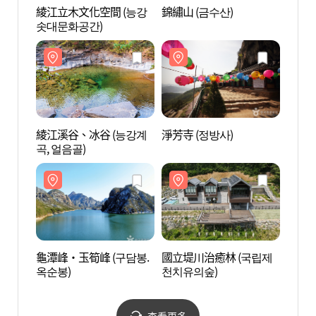
綾江立木文化空間 (능강
錦繡山 (금수산)
綾江立
솟대문화공간)
솟대문
綾江溪谷、冰谷 (능강계
淨芳寺 (정방사)
綾江溪
곡, 얼음골)
곡, 얼
龜潭峰‧玉筍峰 (구담봉.
國立堤川治癒林 (국립제
龜潭峰
옥순봉)
천치유의숲)
옥순봉
查看更多