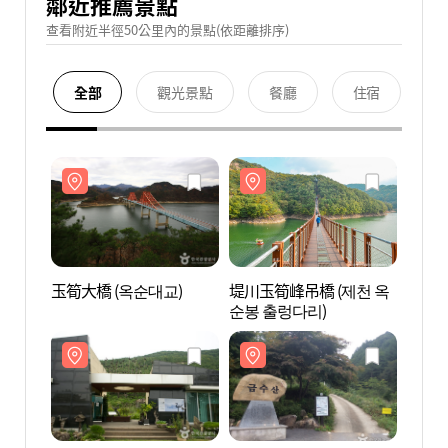
鄰近推薦景點
查看附近半徑50公里內的景點(依距離排序)
全部
觀光景點
餐廳
住宿
玉筍大橋 (옥순대교)
堤川玉筍峰吊橋 (제천 옥
玉筍大
순봉 출렁다리)