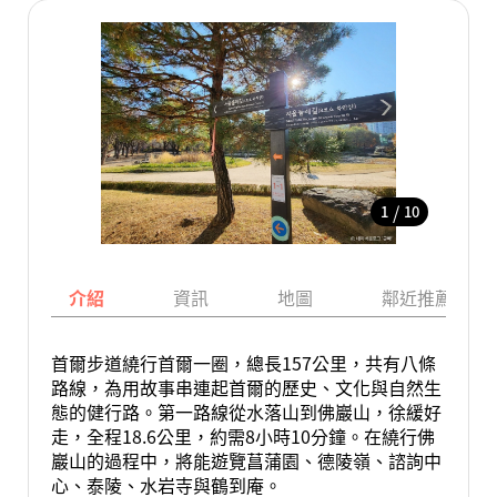
/
1
10
介紹
資訊
地圖
鄰近推薦景點
首爾步道繞行首爾一圈，總長157公里，共有八條
路線，為用故事串連起首爾的歷史、文化與自然生
態的健行路。第一路線從水落山到佛巖山，徐緩好
走，全程18.6公里，約需8小時10分鐘。在繞行佛
巖山的過程中，將能遊覽菖蒲園、德陵嶺、諮詢中
心、泰陵、水岩寺與鶴到庵。