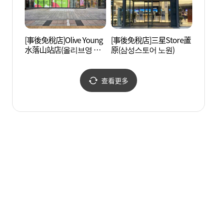
[事後免稅店]Olive Young
[事後免稅店]三星Store蘆
元堂泉
水落山站店(올리브영 수
原(삼성스토어 노원)
락산역점)
查看更多