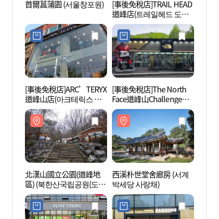
首爾菖蒲園 (서울창포원)
[事後免稅店]TRAIL HEAD
首爾菖
道峰店(트레일헤드 도봉
점)
[事後免稅店]ARC’TERYX
[事後免稅店]The North
西溪朴
道峰山店(아크테릭스 도
Face道峰山Challenge店
박세당
봉산점)
(노스페이스 도봉산 챌린
지점)
北漢山國立公園(道峰地
西溪朴世堂舍廊房 (서계
道峰山
區) (북한산국립공원(도봉
박세당 사랑채)
지구))