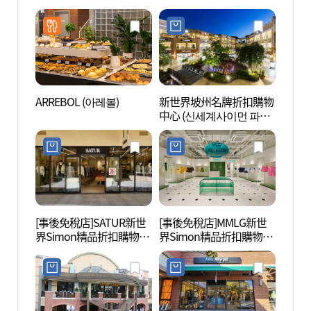
ARREBOL (아레볼)
新世界坡州名牌折扣購物
坡州烏
中心 (신세계사이먼 파주
산성)
프리미엄 아울렛)
[事後免稅店]SATUR新世
[事後免稅店]MMLG新世
坡州長
界Simon精品折扣購物中
界Simon精品折扣購物中
文化遺
心坡州店(세터 신세계사
心坡州店(엠엠엘지 신세
네스코
이먼프리미엄아울렛 파
계사이먼프리미엄아울렛
주점)
파주점)