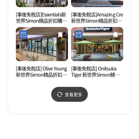
[事後免稅店]Essentials新
[事後免稅店]Amazing Cre
首爾特技
世界Simon精品折扣購物
新世界Simon精品折扣購
藝術中
中心坡州店(에센셜 신세
物中心坡州店(어메이징
(마샬
계사이먼프리미엄아울렛
크리 신세계사이먼프리
파주점)
미엄아울렛 파주점)
[事後免稅店] Olive Young
[事後免稅店] Onitsuka
智慧之
新世界Simon精品折扣購
Tiger 新世界Simon精品
物中心坡州店(올리브영
折扣購物中心坡州店(오
신세계사이먼프리미엄아
니츠카타이거 신세계사
울렛 파주점)
이먼프리미엄아울렛 파
查看更多
주점)