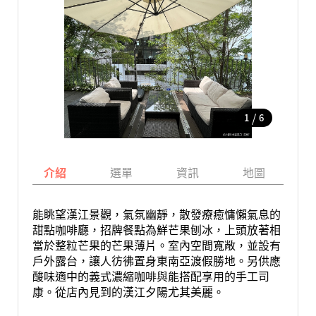
/
1
6
介紹
選單
資訊
地圖
能眺望漢江景觀，氣氛幽靜，散發療癒慵懶氣息的
甜點咖啡廳，招牌餐點為鮮芒果刨冰，上頭放著相
當於整粒芒果的芒果薄片。室內空間寬敞，並設有
戶外露台，讓人彷彿置身東南亞渡假勝地。另供應
酸味適中的義式濃縮咖啡與能搭配享用的手工司
康。從店內見到的漢江夕陽尤其美麗。