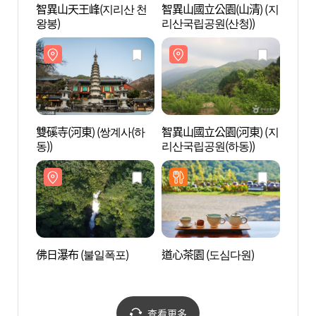
智異山天王峰(지리산 천
智異山國立公園(山清) (지
智異山
왕봉)
리산국립공원(산청))
왕봉)
雙磎寺(河東) (쌍계사(하
智異山國立公園(河東) (지
雙磎寺
동))
리산국립공원(하동))
동))
佛日瀑布 (불일폭포)
道心茶園 (도심다원)
佛日瀑
查看更多