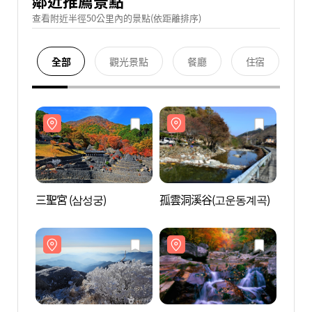
鄰近推薦景點
查看附近半徑50公里內的景點(依距離排序)
全部
觀光景點
餐廳
住宿
三聖宮 (삼성궁)
孤雲洞溪谷(고운동계곡)
三聖宮