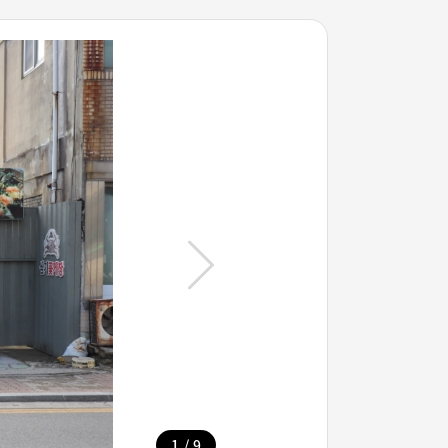
/
1
9