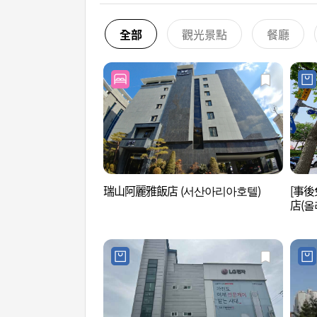
全部
觀光景點
餐廳
瑞山阿麗雅飯店 (서산아리아호텔)
[事後
店(올