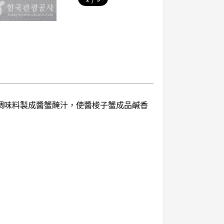
調味料製成醬蟹醃汁，使醬梭子蟹成品鹹香