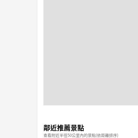
鄰近推薦景點
查看附近半徑50公里內的景點(依距離排序)