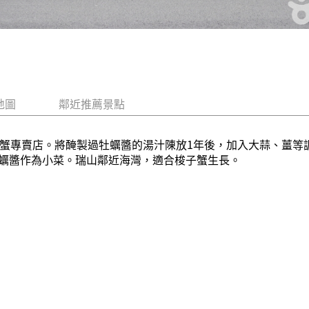
地圖
鄰近推薦景點
醬蟹專賣店。將醃製過牡蠣醬的湯汁陳放1年後，加入大蒜、薑等
蠣醬作為小菜。瑞山鄰近海灣，適合梭子蟹生長。