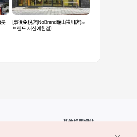
(롯
[事後免稅店]NoBrand瑞山禮川店(노
瑞山海美邑城 (서산 
브랜드 서산예천점)
其他相關網站
韓國觀光公社介紹