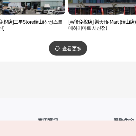
免稅店]三星Store瑞山(삼성스토
[事後免稅店] 樂天Hi-Mart (瑞山店)
산)
데하이마트 서산점)
查看更多
實用資訊
服務內容
韓國觀光公社APP
服務條款