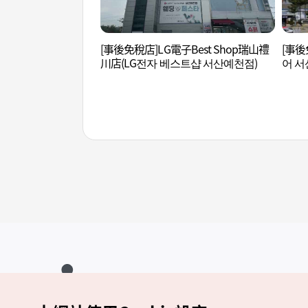
[事後免稅店]LG電子Best Shop瑞山禮
[事後
川店(LG전자 베스트샵 서산예천점)
어 서