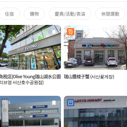
住宿
購物
慶典/活動/表演
休閒運動
免稅店]Olive Young瑞山湖水公園
瑞山醬梭子蟹 (서산꽃게장)
리브영 서산호수공원점)