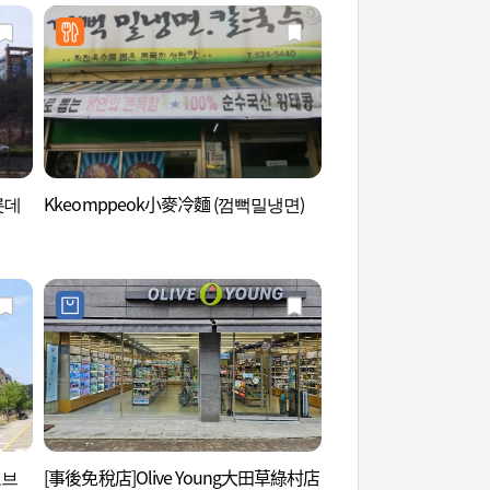
롯데
Kkeomppeok小麥冷麵 (껌뻑밀냉면)
根基公園 (뿌리공원)
노브
[事後免稅店]Olive Young大田草綠村店
儒城足浴體驗場 (유