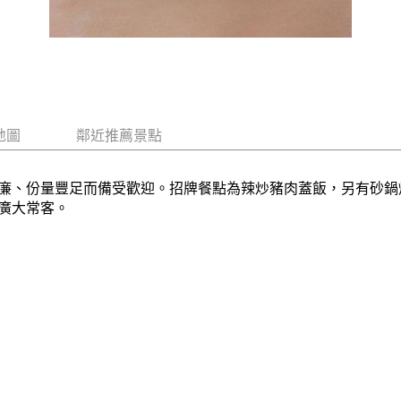
地圖
鄰近推薦景點
廉、份量豐足而備受歡迎。招牌餐點為辣炒豬肉蓋飯，另有砂鍋
廣大常客。