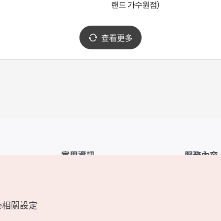
랜드 가수원점)
查看更多
實用資訊
服務內容
韓國觀光公社APP
服務條款
1330韓國旅遊諮詢翻譯熱線
FAQ
e相關設定
韓國旅遊地圖
個人資訊保