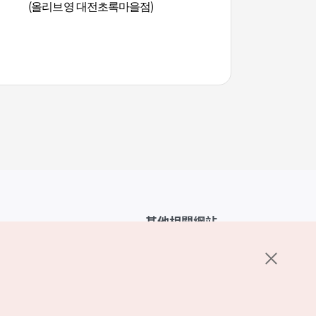
(올리브영 대전초록마을점)
其他相關網站
韓國觀光公社介紹
K-Mice
護政策