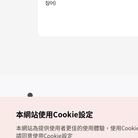
장어)
本網站使用Cookie設定
Copyrights (c) 韓國觀光公社版權所有
如有相關疑問或建議，歡迎來信至
官方信箱
chinese_big5@knto.or.kr
本網站為提供使用者更佳的使用體驗，使用Cooki
請同意使用Cookie設定