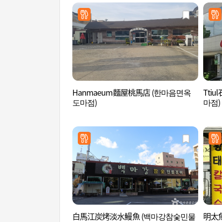
Hanmaeum麵屋桃馬店 (한마음면옥
Tti
도마점)
마점)
白馬江炭烤淡水鰻魚 (백마강참숯민물
明太魚