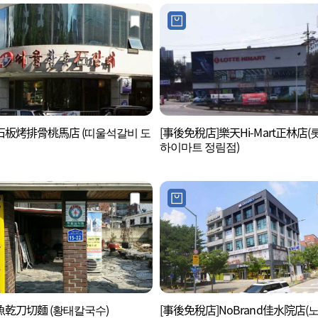
ul石板烤排骨桃馬店 (띠울석갈비 도
[事後免稅店]樂天Hi-Mart正林店(
하이마트 정림점)
乾刀切麵 (황태칼국수)
[事後免稅店]NoBrand佳水院店(