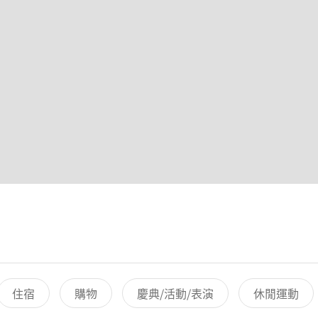
住宿
購物
慶典/活動/表演
休閒運動