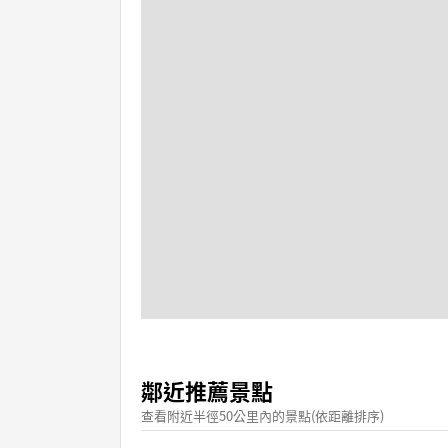
鄰近推薦景點
查看附近半徑50公里內的景點(依距離排序)