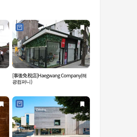
[事後免稅店]Haegwang Company(해
國際畫廊 (국제갤러리
광컴퍼니)