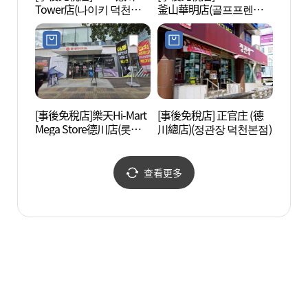
Tower店(나이키 덕천타
釜山華明店(골프프렌드
산 아
워점)
골때려골프 부산화명점)
[事後免稅店]樂天Hi-Mart
[事後免稅店] 正官庄 (德
釜山市
Mega Store德川店(롯데
川總店)(정관장 덕천본점)
공원)
하이마트 메가스토어 덕
천점)
查看更多