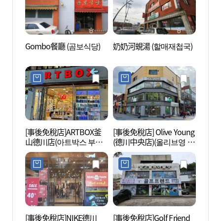
Gombo餐廳 (곰보식당)
奶奶河蜆湯 (할매재첩국)
釜山漁
촌민속
[事後免稅店]ARTBOX釜
[事後免稅店] Olive Young
三光寺
山德川店(아트박스 부산
(德川中央店)(올리브영 덕
덕천점)
천중앙점)
[事後免稅店]NIKE德川
[事後免稅店]Golf Friend
釜山