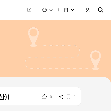
))
0
1