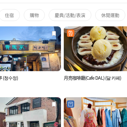
住宿
購物
慶典/活動/表演
休閒運動
 (청수정)
月亮咖啡廳(Cafe DAL) (달 카페)