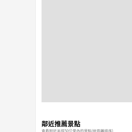
鄰近推薦景點
查看附近半徑50公里內的景點(依距離排序)