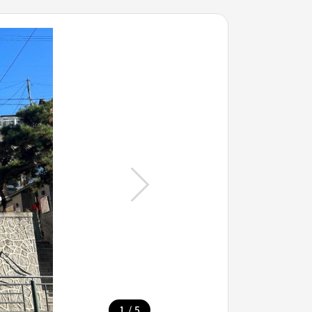
/
1
5