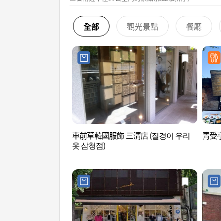
全部
觀光景點
餐廳
車前草韓國服飾 三清店 (질경이 우리
青受亭
옷 삼청점)