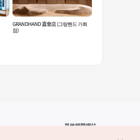
GRANDHAND 嘉會店 (그랑핸드 가회
世界首飾博物館 (세
점)
其他相關網站
韓國觀光公社介紹