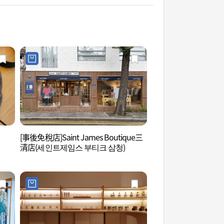
[事後免稅店]Saint James Boutique三
北村生活史博物館 (
清店(세인트제임스 부티크 삼청)