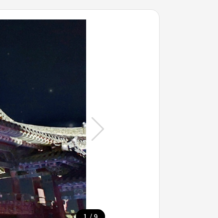
/
1
9