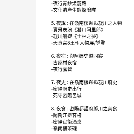
-夜行青紗燈籠路
-文化遺產生態探險隊
5. 夜說 : 在嶺南樓邂逅凝川之人物
-實景表演《凝川阿里郎》
-凝川船遊《士林之夢》
-天真宮8王朝人物展/導覽
6. 夜宿 : 與阿娘史道同寢
-古家村夜宿
-夜行露營
7. 夜史 : 在嶺南樓邂逅凝川府史
-密陽府史出行
-死守密陽邑城
8. 夜食 : 密陽都護府凝川之美食
-鬧街江邊客棧
-密陽官衙酒桌
-嶺南樓茶碗