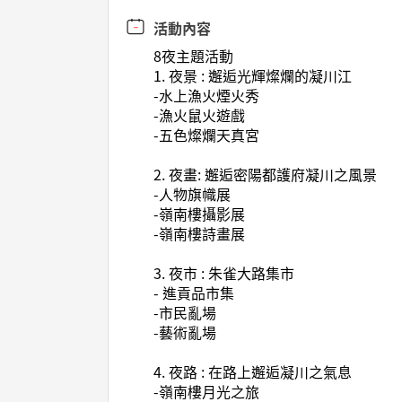
活動內容
8夜主題活動
1. 夜景 : 邂逅光輝燦爛的凝川江
-水上漁火煙火秀
-漁火鼠火遊戲
-五色燦爛天真宮
2. 夜畫: 邂逅密陽都護府凝川之風景
-人物旗幟展
-嶺南樓攝影展
-嶺南樓詩畫展
3. 夜市 : 朱雀大路集市
- 進貢品市集
-市民亂場
-藝術亂場
4. 夜路 : 在路上邂逅凝川之氣息
-嶺南樓月光之旅