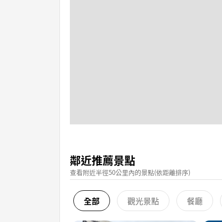
鄰近推薦景點
查看附近半徑50公里內的景點(依距離排序)
全部
觀光景點
餐廳