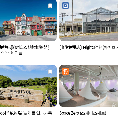
後免稅店]濟州島泰迪熊博物館(테디
[事後免稅店]Heights濟州(하이츠 
우스 테지움)
hidol羊駝牧場 (도치돌 알파카목
Space Zero (스페이스제로)