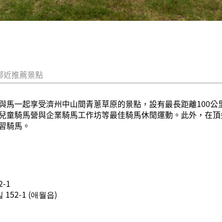
鄰近推薦景點
與馬一起享受濟州中山間青蔥草原的景點，設有最長距離100公
兒童騎馬營與企業騎馬工作坊等最佳騎馬休閒運動。此外，在頂
習騎馬。
-1
52-1 (애월읍)