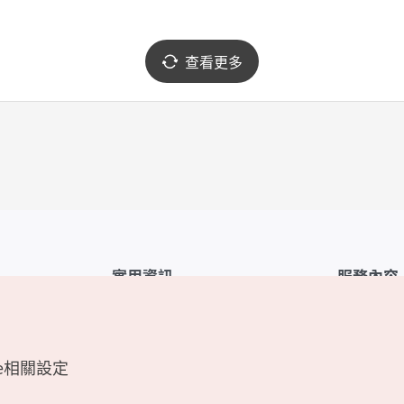
查看更多
實用資訊
服務內容
韓國觀光公社APP
服務條款
1330韓國旅遊諮詢翻譯熱線
FAQ
e相關設定
韓國旅遊地圖
個人資訊保
電子書
Cookie 設