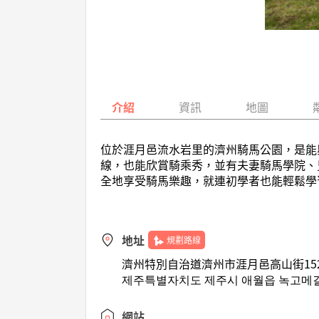
介紹
資訊
地圖
位於涯月邑流水岩里的濟州騎馬公園，是能
線，也能欣賞騎乘秀，並有夫妻騎馬學院、
全地享受騎馬樂趣，就連初學者也能輕鬆學
地址
規劃路線
濟州特別自治道濟州市涯月邑高山街152
제주특별자치도 제주시 애월읍 녹고메길 1
網站