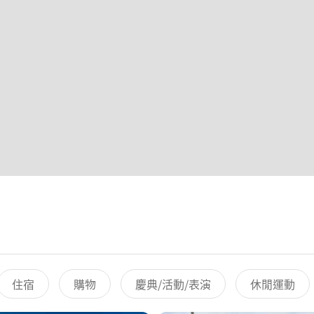
住宿
購物
慶典/活動/表演
休閒運動