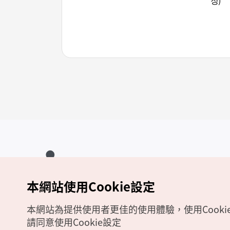
장)
本網站使用Cookie設定
Copyrights (c) 韓國觀光公社版權所有
如有相關疑問或建議，歡迎來信至
官方信箱
chinese_big5@knto.or.kr
本網站為提供使用者更佳的使用體驗，使用Cooki
請同意使用Cookie設定