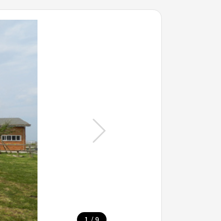
/
1
9