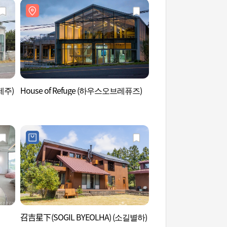
제주)
House of Refuge (하우스오브레퓨즈)
濟州Let's run Par
츠런 파크 제주)
召吉星下(SOGIL BYEOLHA) (소길별하)
濟州缸坡頭里抗蒙遺址