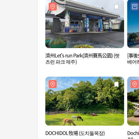
濟州Let's run Park(濟州賽馬公園) (렛
[事
츠런 파크 제주)
베어하
DOCHIDOL牧場 (도치돌목장)
Doc