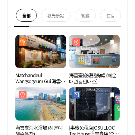
全部
觀光景點
餐廳
住宿
Matchandeul
海雲臺旅遊諮詢處 (해운
海雲臺
Wangsogeum Gui 海雲臺
대관광안내소)
대관광
( 맛찬들왕소금구이 해운
대 )
海雲臺海水浴場 (해운대
[事後免稅店]OSULLOC
SEA 
해수욕장)
Tea House海雲臺店(오설
(SEA