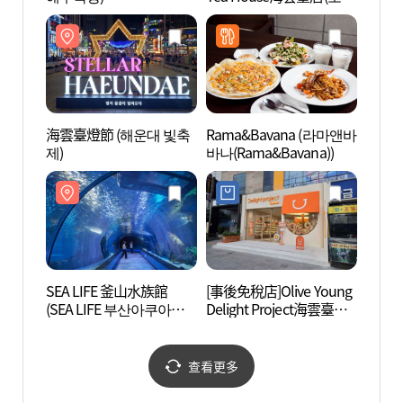
록티하우스 해운대점)
움)
海雲臺燈節 (해운대 빛축
Rama&Bavana (라마앤바
海洋S
제)
바나(Rama&Bavana))
씨메르
SEA LIFE 釜山水族館
[事後免稅店]Olive Young
海理團
(SEA LIFE 부산아쿠아리
Delight Project海雲臺店
움)
(올리브영 딜라이트 프로
젝트 해운대점)
查看更多