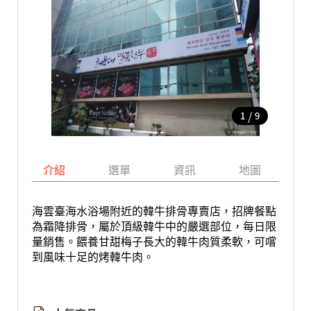
/
1
9
介紹
選單
資訊
地圖
海雲臺海水浴場附近的韓牛排骨專賣店，招牌餐點
為霜降排骨，屬於頂級韓牛中的嚴選部位，每日限
量銷售。餵養甘甜梅子長大的韓牛肉質柔軟，可嚐
到風味十足的烤韓牛肉。