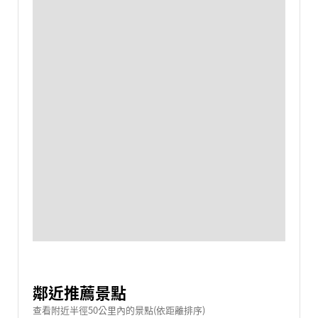
鄰近推薦景點
查看附近半徑50公里內的景點(依距離排序)