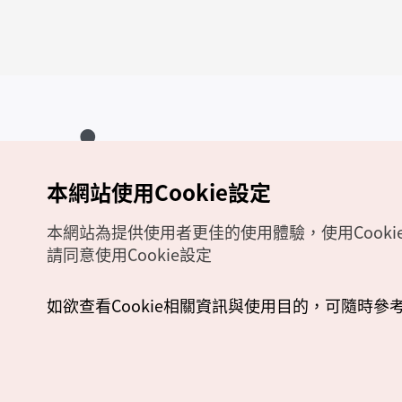
本網站使用Cookie設定
Copyrights (c) 韓國觀光公社版權所有
如有相關疑問或建議，歡迎來信至
官方信箱
chinese_big5@knto.or.kr
本網站為提供使用者更佳的使用體驗，使用Cooki
請同意使用Cookie設定
如欲查看Cookie相關資訊與使用目的，可隨時參