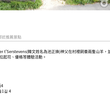
鄰近推薦景點
er t'Serstevens(韓文姓名為池正煥)神父在村裡飼養兩
拉起司、優格等體驗活動。
4
1길 4