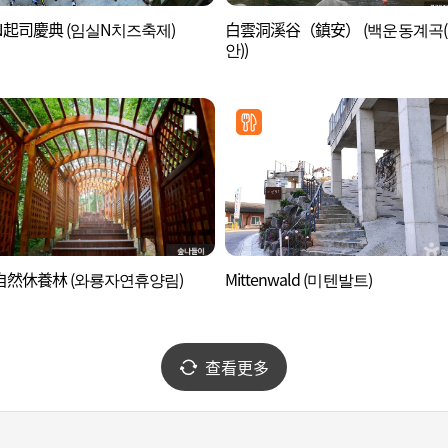
起司慶典 (임실N치즈축제)
白雲洞溪谷（鎮安） (백운동계곡
안))
自然休養林 (와룡자연휴양림)
Mittenwald (미텐발트)
查看更多