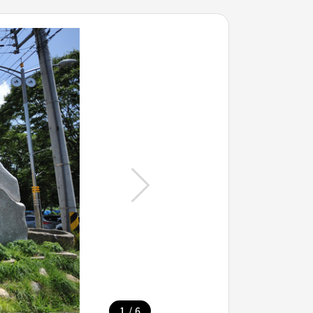
/
1
6