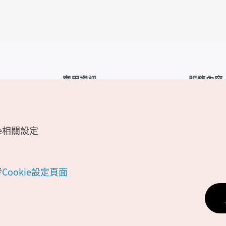
實用資訊
服務內容
韓國觀光公社APP
服務條款
1330韓國旅遊諮詢翻譯熱線
FAQ
e相關設定
韓國旅遊地圖
個人資訊保
電子書
Cookie 設
Odii
Cookie政策
考
Cookie設定頁面
位置資訊服
個人位置資