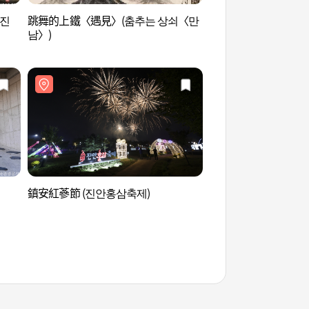
(진
跳舞的上鐵〈遇見〉(춤추는 상쇠〈만
任實起司主題公園 (
남〉)
鎮安紅蔘節 (진안홍삼축제)
鎮安紅蔘SPA (진안