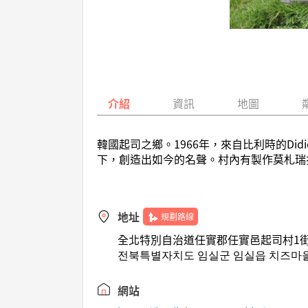
介紹
資訊
地圖
韓國起司之鄉。1966年，來自比利時的Didi
下，創造出如今的名聲。村內有製作莫札瑞
地址
規劃路線
全北特別自治道任實郡任實邑起司村1街
전북특별자치도 임실군 임실읍 치즈마을
網站