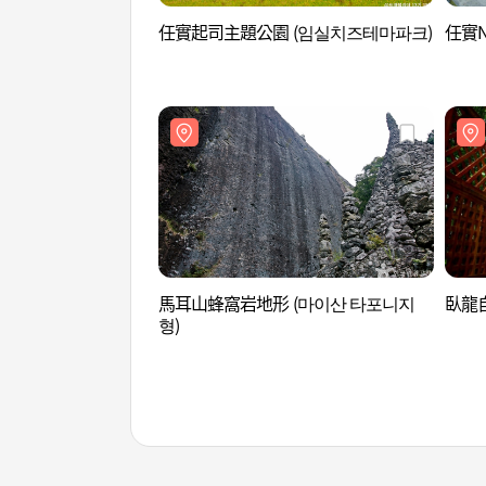
任實起司主題公園 (임실치즈테마파크)
任實N
馬耳山蜂窩岩地形 (마이산 타포니지
臥龍
형)