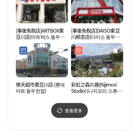
[事後免稅店]ARTBOX東
[事後免稅店]DAISO東豆
紺岳山
豆川店(아트박스 동두천
川紙杏店(다이소 동두천
주))
점)
지행점)
樂天超市東豆川店 (롯데
彩虹之森片廠(Nijimori
香草
마트 동두천점)
Studio) (니지모리 스튜디
(허브
오)
센터)
查看更多