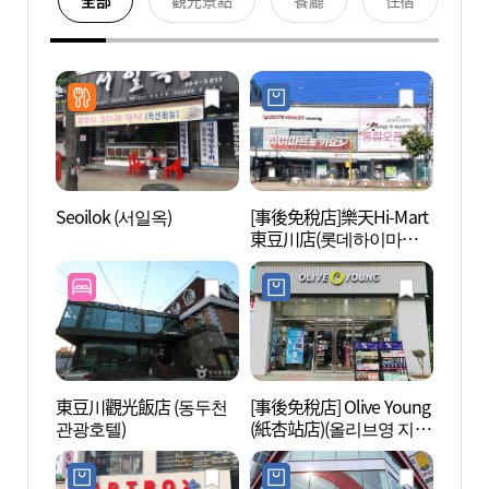
全部
觀光景點
餐廳
住宿
Seoilok (서일옥)
[事後免稅店]樂天Hi-Mart
彩虹之森
東豆川店(롯데하이마트
Stud
동두천점)
오)
東豆川觀光飯店 (동두천
[事後免稅店] Olive Young
東豆川
관광호텔)
(紙杏站店)(올리브영 지행
천 자
역점)