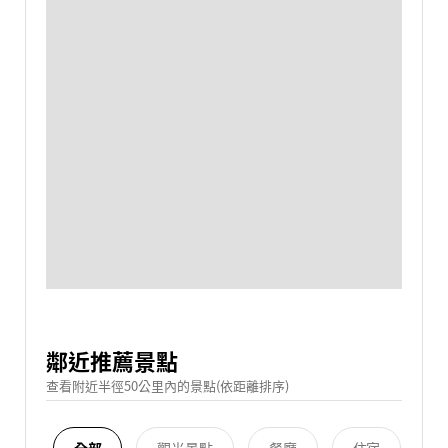
鄰近推薦景點
查看附近半徑50公里內的景點(依距離排序)