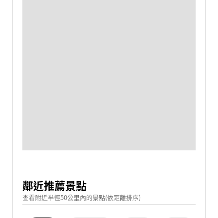
鄰近推薦景點
查看附近半徑50公里內的景點(依距離排序)