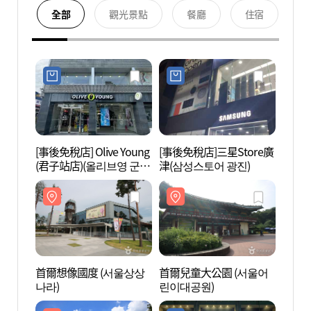
全部
觀光景點
餐廳
住宿
[事後免稅店] Olive Young
[事後免稅店]三星Store廣
首爾想
(君子站店)(올리브영 군자
津(삼성스토어 광진)
나라)
역점)
首爾想像國度 (서울상상
首爾兒童大公園 (서울어
世宗大
나라)
린이대공원)
학교박