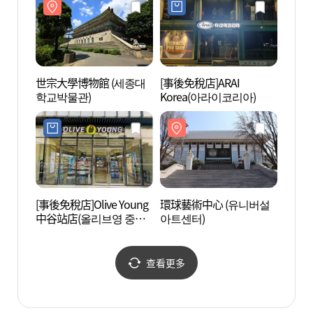
世宗大學博物館 (세종대
[事後免稅店]ARAI
峨嵯山
학교박물관)
Korea(아라이코리아)
[事後免稅店]Olive Young
環球藝術中心 (유니버설
首爾新
中谷站店(올리브영 중곡
아트센터)
활용플
역점)
查看更多