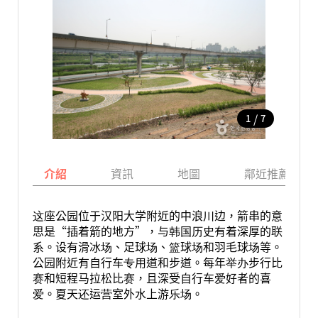
/
1
7
介紹
資訊
地圖
鄰近推薦景點
这座公园位于汉阳大学附近的中浪川边，箭串的意
思是“插着箭的地方”，与韩国历史有着深厚的联
系。设有滑冰场、足球场、篮球场和羽毛球场等。
公园附近有自行车专用道和步道。每年举办步行比
赛和短程马拉松比赛，且深受自行车爱好者的喜
爱。夏天还运营室外水上游乐场。