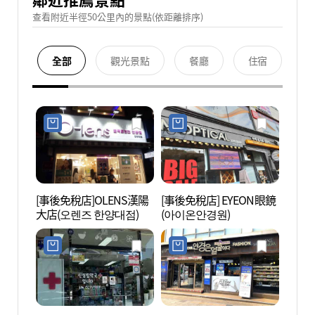
查看附近半徑50公里內的景點(依距離排序)
全部
觀光景點
餐廳
住宿
[事後免稅店]OLENS漢陽
[事後免稅店] EYEON眼鏡
龍踏站
大店(오렌즈 한양대점)
(아이온안경원)