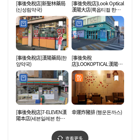
[事後免稅店]新聖林藥局
[事後免稅店]Look Optical
清溪川
(신성림약국)
漢陽大店(룩옵티컬 한대
물관)
점)
[事後免稅店]漢陽藥局(한
[事後免稅
D M
양약국)
店]LOOKOPTICAL漢陽大
엄 성
學店(룩옵티컬 한양대점)
[事後免稅店]7-ELEVEN漢
幸運炸豬排 (행운돈까스)
首爾林
陽本店(세븐일레븐 한양
본점)
查看更多