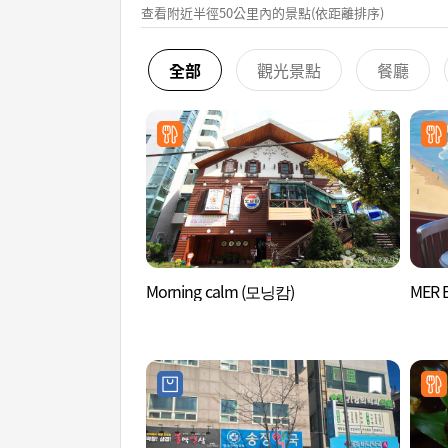
查看附近半徑50公里內的景點(依距離排序)
全部
觀光景點
餐廳
Morning calm (모닝캄)
MER 