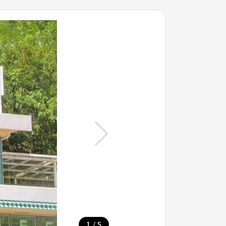
/
1
5