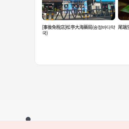
[事後免稅店]松亭大海藥局(송정바다약
尾端生
국)