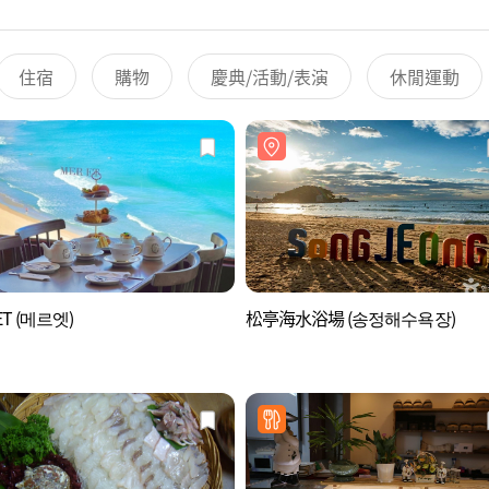
住宿
購物
慶典/活動/表演
休閒運動
ET (메르엣)
松亭海水浴場 (송정해수욕장)