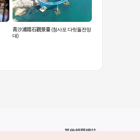
青沙浦踏石觀景臺 (청사포 다릿돌전망
海雲臺文化會館 (해
대)
其他相關網站