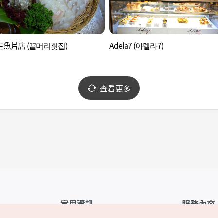
魚片店 (끝머리횟집)
Adela7 (아델라7)
查看更多
實用資訊
服務內容