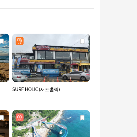
SURF HOLIC (서프홀릭)
松亭海水浴場 (송정