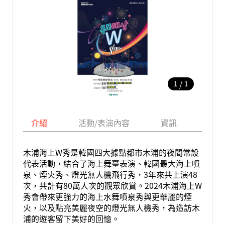
/
1
1
介紹
活動/表演內容
資訊
地圖
木浦海上W秀是韓國四大據點都市木浦的夜間常設
代表活動，結合了海上舞臺表演、韓國最大海上噴
泉、煙火秀、燈光無人機飛行秀，3年來共上演48
次，共計有80萬人次的觀眾欣賞。2024木浦海上W
秀會帶來更強力的海上水舞噴泉秀與更華麗的煙
火，以及點亮美麗夜空的燈光無人機秀，為造訪木
浦的遊客留下美好的回憶。