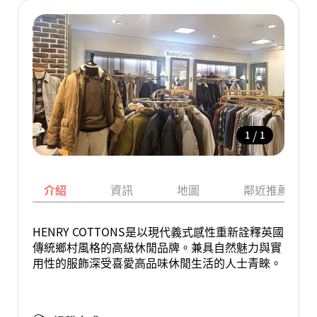
/
1
1
介紹
資訊
地圖
鄰近推薦景點
HENRY COTTONS是以現代義式感性重新詮釋英國
傳統鄉村風格的高級休閒品牌。兼具自然魅力與實
用性的服飾深受喜愛高品味休閒生活的人士青睞。