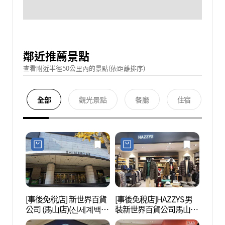
鄰近推薦景點
查看附近半徑50公里內的景點(依距離排序)
全部
觀光景點
餐廳
住宿
[事後免稅店] 新世界百貨
[事後免稅店]HAZZYS男
馬山
公司 (馬山店)(신세계백화
裝新世界百貨公司馬山店
(마산
점 마산점)
(헤지스남성 신세계백화