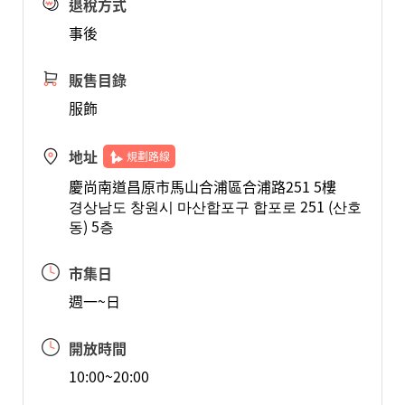
退稅方式
事後
販售目錄
服飾
地址
規劃路線
慶尚南道昌原市馬山合浦區合浦路251 5樓
경상남도 창원시 마산합포구 합포로 251 (산호
동) 5층
市集日
週一~日
開放時間
10:00~20:00