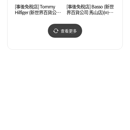
[事後免稅店] Tommy
[事後免稅店] Basso (新世
慶南大
Hilfiger (新世界百貨公司
界百貨公司 馬山店)(바쏘
학교 
馬山店)(타미힐피거 신세
신세계백화점 마산점)
계백화점 마산점)
查看更多