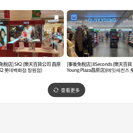
자 창원점)
免稅店] SK2 (樂天百貨公司 昌原
[事後免稅店] 8Seconds (樂天百貨
SK2 롯데백화점 창원점)
Young Plaza昌原店)(에잇세컨즈 
백화점영플라자 창원점)
查看更多