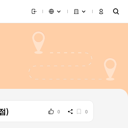
점)
0
0