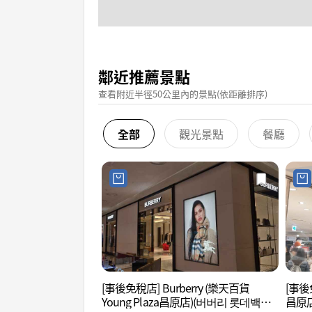
鄰近推薦景點
查看附近半徑50公里內的景點(依距離排序)
全部
觀光景點
餐廳
[事後免稅店] Burberry (樂天百貨
[事後
Young Plaza昌原店)(버버리 롯데백화
昌原店