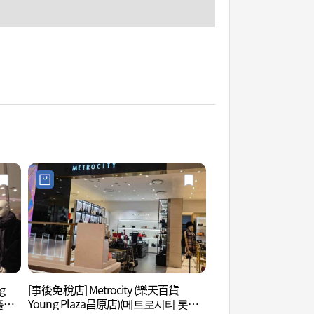
g
[事後免稅店] Metrocity (樂天百貨
昌原林蔭道 (창원 가
플라
Young Plaza昌原店)(메트로시티 롯데