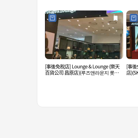
점영플라자 창원점)
[事後免稅店] Lounge & Lounge (樂天
[事後
百貨公司 昌原店)(루즈앤라운지 롯데
店)(
백화점 창원점)