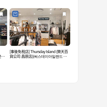
백화점영플라자 창원점)
[事後免稅店] Thursday Island (樂天百
昌原樹木園(창원수목
롯데
貨公司 昌原店)(써스데이아일랜드 롯
데백화점 창원점)