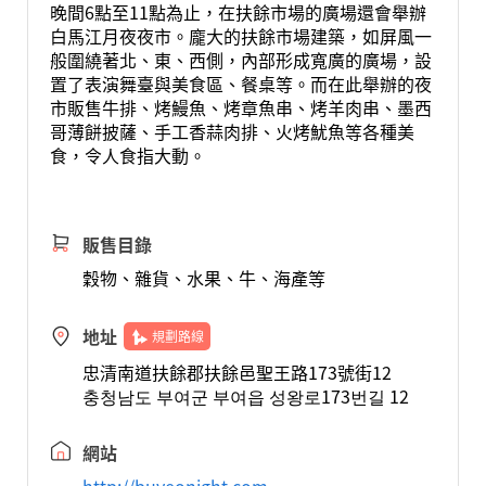
晚間6點至11點為止，在扶餘市場的廣場還會舉辦
白馬江月夜夜市。龐大的扶餘市場建築，如屏風一
般圍繞著北、東、西側，內部形成寬廣的廣場，設
置了表演舞臺與美食區、餐桌等。而在此舉辦的夜
市販售牛排、烤鰻魚、烤章魚串、烤羊肉串、墨西
哥薄餅披薩、手工香蒜肉排、火烤魷魚等各種美
食，令人食指大動。
販售目錄
穀物、雜貨、水果、牛、海產等
地址
規劃路線
忠清南道扶餘郡扶餘邑聖王路173號街12
충청남도 부여군 부여읍 성왕로173번길 12
網站