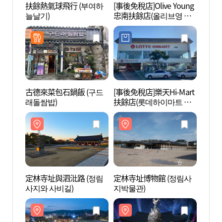
扶餘熱氣球飛行 (부여하
[事後免稅店]Olive Young
定林寺
늘날기)
忠南扶餘店(올리브영 충
사지와
남부여점)
古德來菜包石鍋飯 (구드
[事後免稅店]樂天Hi-Mart
扶餘
래돌쌈밥)
扶餘店(롯데하이마트 부
[UN
여점)
(부여
[유네
定林寺址與泗沘路 (정림
定林寺址博物館 (정림사
落花岩
사지와 사비길)
지박물관)