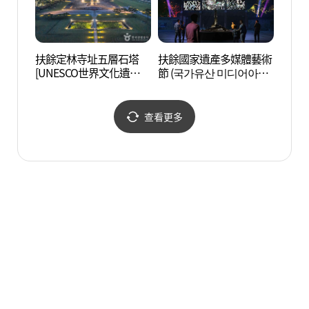
扶餘定林寺址五層石塔
扶餘國家遺產多媒體藝術
皋蘭寺
[UNESCO世界文化遺產]
節 (국가유산 미디어아트
(고란
(부여 정림사지 오층석탑
부여)
[유네스코 세계문화유산])
查看更多