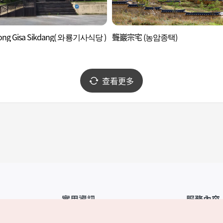
ong Gisa Sikdang( 와룡기사식당 )
聾巖宗宅 (농암종택)
查看更多
實用資訊
服務內容
韓國觀光公社APP
服務條款