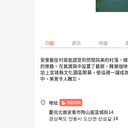
介紹
資訊
地圖
安東藝技村是能感受到悠閒與美的村落，繪
的樂趣。在舊建築中設置了藝廊、韓屋咖啡
加上宣城縣文化園區開幕，使這裡一躍成
中，美景令人難忘。
地址
規劃路線
慶尚北道安東市陶山面宣城街14
경상북도 안동시 도산면 선성길 14