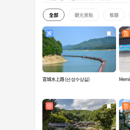
全部
觀光景點
餐廳
宣城水上路 (선성수상길)
Memi