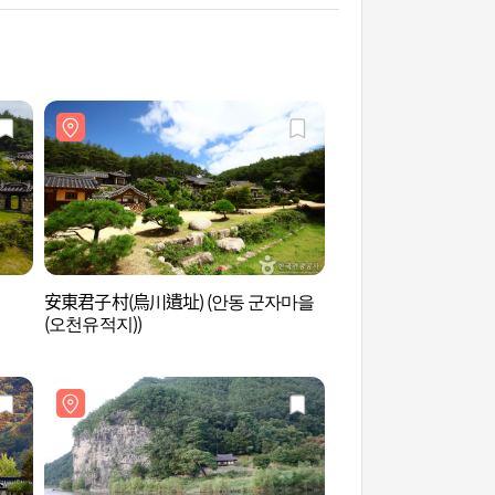
安東君子村(烏川遺址) (안동 군자마을
安東君子村 (안동 군
(오천유적지))