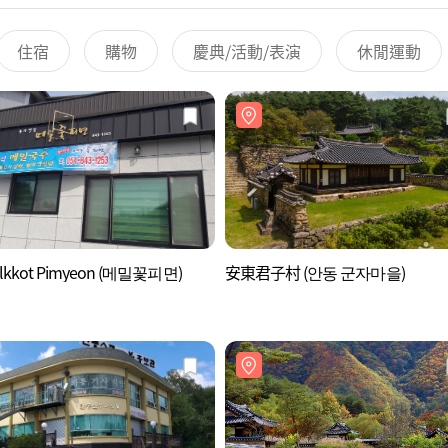
住宿
購物
慶典/活動/表演
休閒運動
lkkot Pimyeon (메밀꽃피면)
安東君子村 (안동 군자마을)