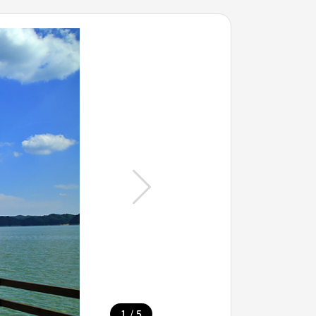
/
1
5