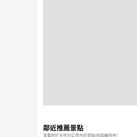
鄰近推薦景點
查看附近半徑50公里內的景點(依距離排序)