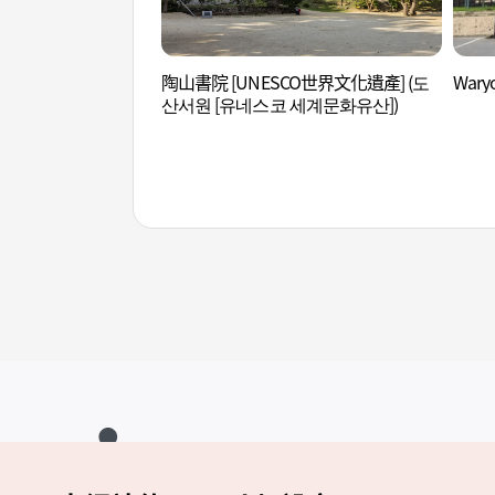
陶山書院 [UNESCO世界文化遺產] (도
Wary
산서원 [유네스코 세계문화유산])