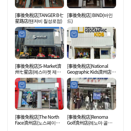
[事後免稅店]TANGER B七
[事後免稅店] BIND(바인
阿拉
星路店(탠저비 칠성로점)
드)
影院館
탑동시
[事後免稅店]S-Market濟
[事後免稅店]National
濟州K
州七星店(에스마켓 제주
Geographic Kids濟州店
金海灘
칠성점)
(내셔널지오그래픽키즈
노 (
제주점)
[事後免稅店]The North
[事後免稅店]Renoma
濟州三
Face濟州店(노스페이스
Golf濟州店(레노마 골프
제주점)
제주점)