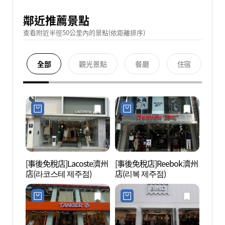
鄰近推薦景點
查看附近半徑50公里內的景點(依距離排序)
全部
觀光景點
餐廳
住宿
[事後免稅店]Lacoste濟州
[事後免稅店]Reebok濟州
濟州牧
店(라코스테 제주점)
店(리복 제주점)