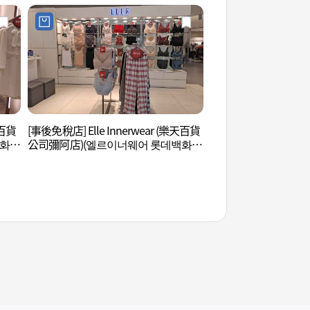
天百貨
[事後免稅店] Elle Innerwear (樂天百貨
洪陵樹木園 (홍릉수
백화점
公司彌阿店)(엘르이너웨어 롯데백화점
미아점)