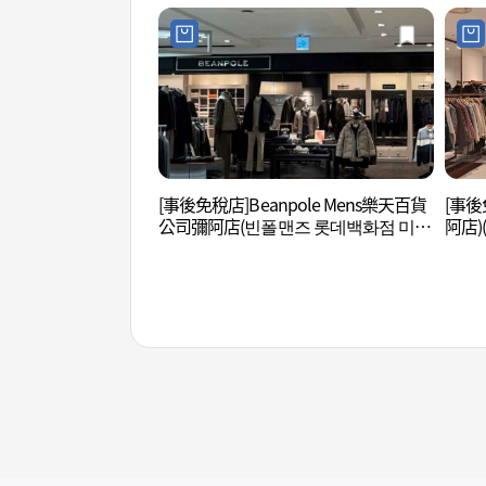
[事後免稅店]Beanpole Mens樂天百貨
[事後
公司彌阿店(빈폴맨즈 롯데백화점 미아
阿店)
점)