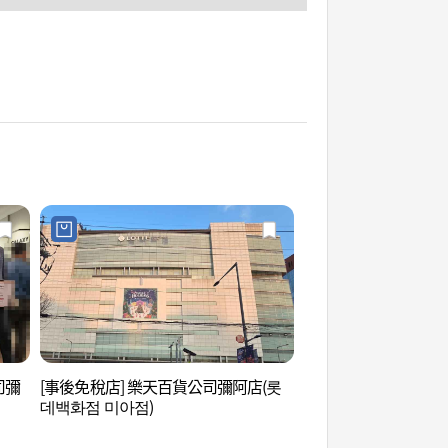
司彌
[事後免稅店] 樂天百貨公司彌阿店(롯
夢之林藝術中心 (꿈
데백화점 미아점)