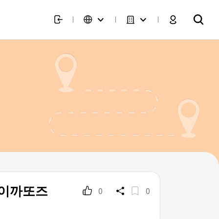
(루이까또즈
0
0