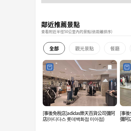
鄰近推薦景點
查看附近半徑50公里內的景點(依距離排序)
全部
觀光景點
餐廳
[事後免稅店]adidas樂天百貨公司彌阿
[事後
店(아디다스 롯데백화점 미아점)
彌阿店