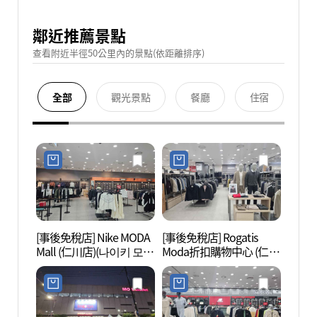
鄰近推薦景點
查看附近半徑50公里內的景點(依距離排序)
全部
觀光景點
餐廳
住宿
[事後免稅店] Nike MODA
[事後免稅店] Rogatis
青羅Sp
Mall (仁川店)(나이키 모다
Moda折扣購物中心 (仁川
스)
아울렛 인천점)
店)(로가디스 모다아울렛
인천점)