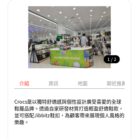
/
1
2
介紹
資訊
地圖
鄰近推薦景點
Crocs是以獨特舒適感與個性設計廣受喜愛的全球
鞋履品牌。透過自家研發材質打造輕盈舒適鞋款，
並可搭配Jibbitz鞋扣，為顧客帶來展現個人風格的
樂趣。