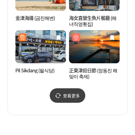
金津海邊 (금진해변)
海女直營生魚片餐廳 (해
正東津
녀직영횟집)
Pil Sikdang (필식당)
正東津迎日節 (정동진 해
望祥海
맞이 축제)
(망상
查看更多