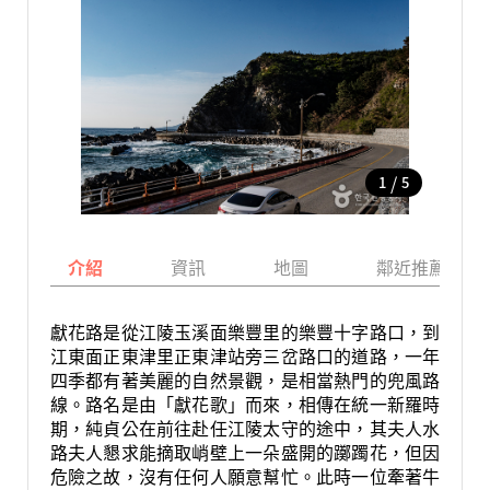
/
1
5
介紹
資訊
地圖
鄰近推薦景點
獻花路是從江陵玉溪面樂豐里的樂豐十字路口，到
江東面正東津里正東津站旁三岔路口的道路，一年
四季都有著美麗的自然景觀，是相當熱門的兜風路
線。路名是由「獻花歌」而來，相傳在統一新羅時
期，純貞公在前往赴任江陵太守的途中，其夫人水
路夫人懇求能摘取峭壁上一朵盛開的躑躅花，但因
危險之故，沒有任何人願意幫忙。此時一位牽著牛