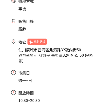
退稅方式
事後
販售目錄
服飾
地址
規劃路線
仁川廣域市西海區北港路32號內街50
인천광역시 서해구 북항로32번안길 50 (원창
동)
市集日
週一~日
開放時間
10:30~20:30