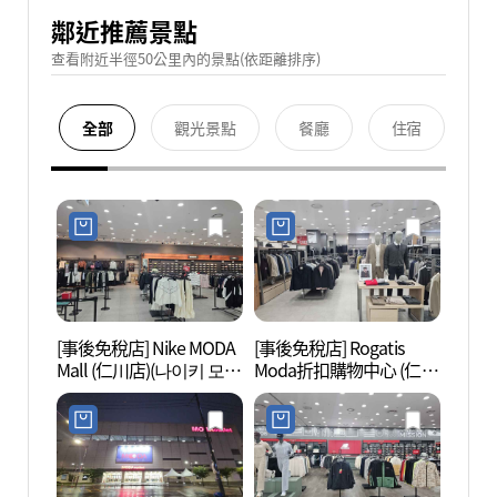
鄰近推薦景點
查看附近半徑50公里內的景點(依距離排序)
全部
觀光景點
餐廳
住宿
[事後免稅店] Nike MODA
[事後免稅店] Rogatis
青羅Sp
Mall (仁川店)(나이키 모다
Moda折扣購物中心 (仁川
스)
아울렛 인천점)
店)(로가디스 모다아울렛
인천점)