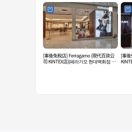
[事後免稅店] Ferragamo (現代百貨公
[事後
司 KINTEX店)(페라가모 현대백화점 킨
KIN
텍스점)
점)