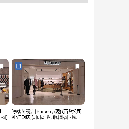
司
[事後免稅店] Burberry (現代百貨公司
高陽現代汽車工作室
스점)
KINTEX店)(버버리 현대백화점 킨텍스
오 고양)
점)