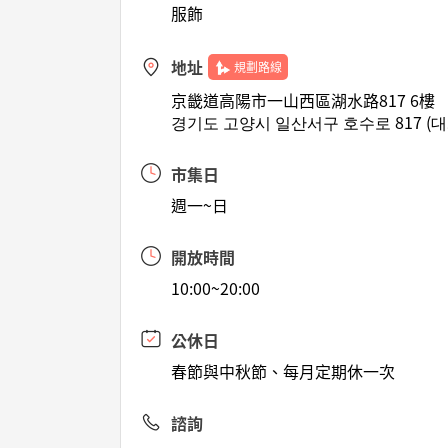
服飾
地址
規劃路線
京畿道高陽市一山西區湖水路817 6樓
경기도 고양시 일산서구 호수로 817 (대
市集日
週一~日
開放時間
10:00~20:00
公休日
春節與中秋節、每月定期休一次
諮詢