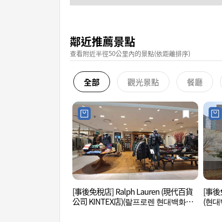
鄰近推薦景點
查看附近半徑50公里內的景點(依距離排序)
全部
觀光景點
餐廳
[事後免稅店] Ralph Lauren (現代百貨
[事後
公司 KINTEX店)(랄프로렌 현대백화점
(현대
킨텍스점)