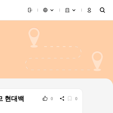
므 현대백
0
0